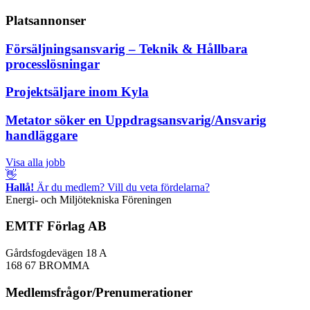
Platsannonser
Försäljningsansvarig – Teknik & Hållbara
processlösningar
Projektsäljare inom Kyla
Metator söker en Uppdragsansvarig/Ansvarig
handläggare
Visa alla jobb
👋
Hallå!
Är du medlem? Vill du veta fördelarna?
Energi- och Miljötekniska Föreningen
EMTF Förlag AB
Gårdsfogdevägen 18 A
168 67 BROMMA
Medlemsfrågor/Prenumerationer