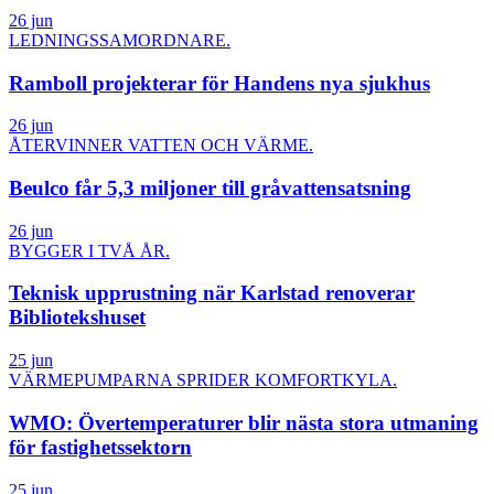
26 jun
LEDNINGSSAMORDNARE.
Ramboll projekterar för Handens nya sjukhus
26 jun
ÅTERVINNER VATTEN OCH VÄRME.
Beulco får 5,3 miljoner till gråvattensatsning
26 jun
BYGGER I TVÅ ÅR.
Teknisk upprustning när Karlstad renoverar
Bibliotekshuset
25 jun
VÄRMEPUMPARNA SPRIDER KOMFORTKYLA.
WMO: Övertemperaturer blir nästa stora utmaning
för fastighetssektorn
25 jun