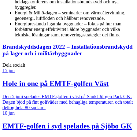
heldagskonferens om installationsbrandskydd och nya
byggregler.
Energi & Miljö-dagen – seminarier om värmeåtervinning,
geoenergi, luftflöden och hållbart renoverande.
Energiprestanda i gamla byggnader – fokus på hur man
förbättrar energieffektivitet i äldre byggnader och vilka
tekniska lösningar samt renoveringsstrategier det finns.
Brandskyddsdagen 2022 – Installationsbrandskydd
på lager och i militärbyggnader
Dela socialt
15 jun
Hole in one på EMTF-golfen Väst
Den 5 juni spelades EMTF-golfen i väst på Sankt Jörgen Park GK.
Dagen bjöd på fint golfväder med behagliga temperaturer, och totalt
deltog hela 80 spelare.
10 jun
EMTF-golfen i syd spelades på Sjöbo GK