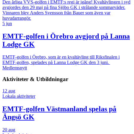
Den årliga VVS-golfen i EMTF:s regi är igång! Kvaltävlingen i syd
avgjordes den 29 maj på fina Sjöbo GK i strålande sommarväder.
Vinnaren blev Anders Svensson från Bauer som även var
huvudarrangör.
5 jun
EMTF-golfen i Örebro avgjord på Lanna
Lodge GK
EMTF-golfen i Örebro, som är en kvaltävling till Riksfinalen i
EMTF-golfen, spelades på Lanna Lodge GK den 3 juni.
Medlemsnytt
Aktiviteter & Utbildningar
12
aug
Lokala aktiviteter
EMTF-golfen Västmanland spelas på
Ängsö GK
20
aug