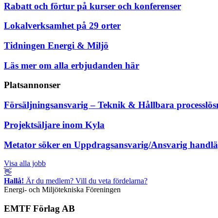
Rabatt och förtur på kurser och konferenser
Lokalverksamhet på 29 orter
Tidningen Energi & Miljö
Läs mer om alla erbjudanden här
Platsannonser
Försäljningsansvarig – Teknik & Hållbara processlös
Projektsäljare inom Kyla
Metator söker en Uppdragsansvarig/Ansvarig handl
Visa alla jobb
👋
Hallå!
Är du medlem? Vill du veta fördelarna?
Energi- och Miljötekniska Föreningen
EMTF Förlag AB