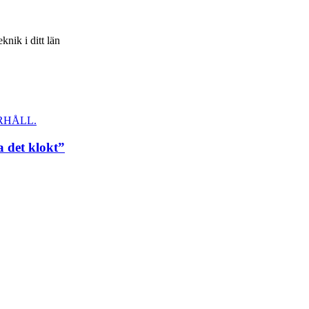
knik i ditt län
RHÅLL.
a det klokt”