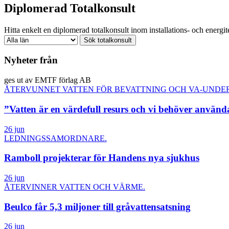
Diplomerad Totalkonsult
Hitta enkelt en diplomerad totalkonsult inom installations- och energite
Nyheter från
ges ut av EMTF förlag AB
ÅTERVUNNET VATTEN FÖR BEVATTNING OCH VA-UNDE
”Vatten är en värdefull resurs och vi behöver använd
26 jun
LEDNINGSSAMORDNARE.
Ramboll projekterar för Handens nya sjukhus
26 jun
ÅTERVINNER VATTEN OCH VÄRME.
Beulco får 5,3 miljoner till gråvattensatsning
26 jun