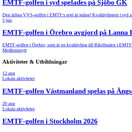
EMTF-golfen i syd spelades på Sjöbo GK
Den årliga VVS-golfen i EMTF:s regi är igång! Kvaltävlingen i syd 
5 jun
EMTF-golfen i Örebro avgjord på Lanna
EMTF-golfen i Örebro, som är en kvaltävling till Riksfinalen i EMT
Medlemsnytt
Aktiviteter & Utbildningar
12
aug
Lokala aktiviteter
EMTF-golfen Västmanland spelas på Äng
20
aug
Lokala aktiviteter
EMTF-golfen i Stockholm 2026