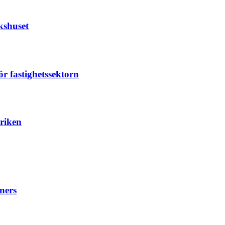
kshuset
r fastighetssektorn
briken
ners