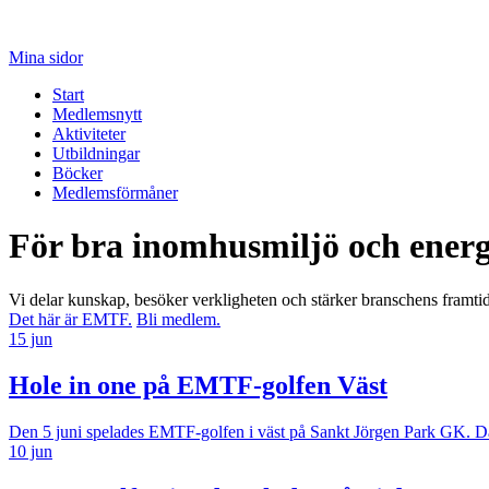
Mina sidor
Start
Medlemsnytt
Aktiviteter
Utbildningar
Böcker
Medlemsförmåner
För bra inomhusmiljö och energ
Vi delar kunskap, besöker verkligheten och stärker branschens framtid.
Det här är EMTF.
Bli medlem.
15 jun
Hole in one på EMTF-golfen Väst
Den 5 juni spelades EMTF-golfen i väst på Sankt Jörgen Park GK. Dage
10 jun