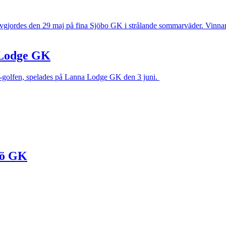
avgjordes den 29 maj på fina Sjöbo GK i strålande sommarväder. Vinn
 Lodge GK
F-golfen, spelades på Lanna Lodge GK den 3 juni.
sö GK