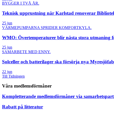
BYGGER I TVÅ ÅR.
Teknisk upprustning när Karlstad renoverar Bibliote
25 jun
VÄRMEPUMPARNA SPRIDER KOMFORTKYLA.
WMO: Övertemperaturer blir nästa stora utmaning fö
25 jun
SAMARBETE MED ENNY.
Solceller och batterilager ska försörja nya Myresjöfa
22 jun
Till Tidningen
Våra medlemsförmåner
Kompletterande medlemsförmåner via samarbetspart
Rabatt på litteratur