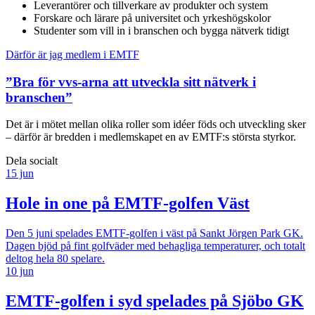
Leverantörer och tillverkare av produkter och system
Forskare och lärare på universitet och yrkeshögskolor
Studenter som vill in i branschen och bygga nätverk tidigt
Därför är jag medlem i EMTF
”Bra för vvs-arna att utveckla sitt nätverk i
branschen”
Det är i mötet mellan olika roller som idéer föds och utveckling sker
– därför är bredden i medlemskapet en av EMTF:s största styrkor.
Dela socialt
15 jun
Hole in one på EMTF-golfen Väst
Den 5 juni spelades EMTF-golfen i väst på Sankt Jörgen Park GK.
Dagen bjöd på fint golfväder med behagliga temperaturer, och totalt
deltog hela 80 spelare.
10 jun
EMTF-golfen i syd spelades på Sjöbo GK