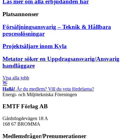
Läs mer om alla erbjudanden här
Platsannonser
Försäljningsansvarig – Teknik & Hållbara
processlösningar
Projektsäljare inom Kyla
Metator söker en Uppdragsansvarig/Ansvarig
handläggare
Visa alla jobb
👋
Hallå!
Är du medlem? Vill du veta fördelarna?
Energi- och Miljötekniska Föreningen
EMTF Förlag AB
Gårdsfogdevägen 18 A
168 67 BROMMA
Medlemsfrågor/Prenumerationer