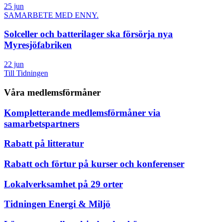
25 jun
SAMARBETE MED ENNY.
Solceller och batterilager ska försörja nya
Myresjöfabriken
22 jun
Till Tidningen
Våra medlemsförmåner
Kompletterande medlemsförmåner via
samarbetspartners
Rabatt på litteratur
Rabatt och förtur på kurser och konferenser
Lokalverksamhet på 29 orter
Tidningen Energi & Miljö