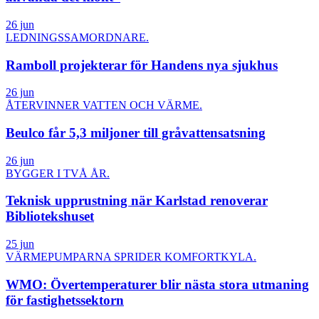
26 jun
LEDNINGSSAMORDNARE.
Ramboll projekterar för Handens nya sjukhus
26 jun
ÅTERVINNER VATTEN OCH VÄRME.
Beulco får 5,3 miljoner till gråvattensatsning
26 jun
BYGGER I TVÅ ÅR.
Teknisk upprustning när Karlstad renoverar
Bibliotekshuset
25 jun
VÄRMEPUMPARNA SPRIDER KOMFORTKYLA.
WMO: Övertemperaturer blir nästa stora utmaning
för fastighetssektorn