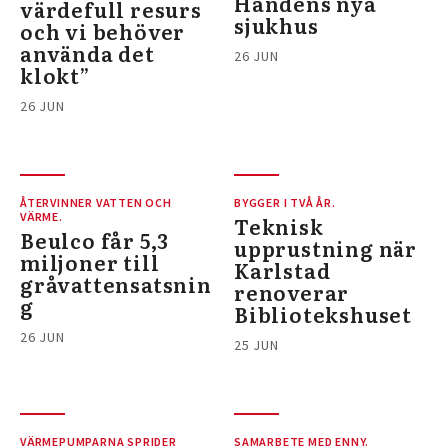
Handens nya
värdefull resurs
sjukhus
och vi behöver
använda det
26 JUN
klokt”
26 JUN
ÅTERVINNER VATTEN OCH
BYGGER I TVÅ ÅR.
VÄRME.
Teknisk
Beulco får 5,3
upprustning när
miljoner till
Karlstad
gråvattensatsnin
renoverar
g
Bibliotekshuset
26 JUN
25 JUN
VÄRMEPUMPARNA SPRIDER
SAMARBETE MED ENNY.