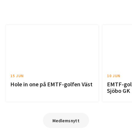
15 JUN
10 JUN
Hole in one på EMTF-golfen Väst
EMTF-golf
Sjöbo GK
Medlemsnytt