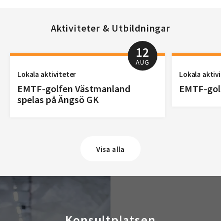
Aktiviteter & Utbildningar
12
AUG
Lokala aktiviteter
Lokala aktiv
EMTF-golfen Västmanland
EMTF-golf
spelas på Ängsö GK
Visa alla
Konsultplatsen