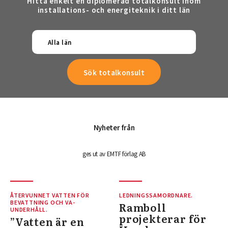
Hitta enkelt en diplomerad totalkonsult inom
installations- och energiteknik i ditt län
Alla län
Nyheter från
ges ut av EMTF förlag AB
ÅTERVUNNET VATTEN FÖR
LEDNINGSSAMORDNARE.
BEVATTNING OCH VA-
Ramboll
UNDERHÅLL.
projekterar för
”Vatten är en