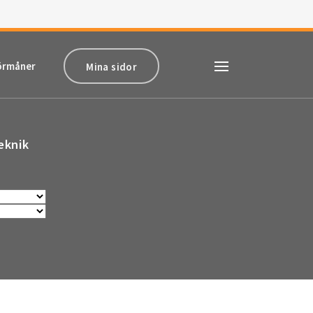
örmåner
Mina sidor
eknik