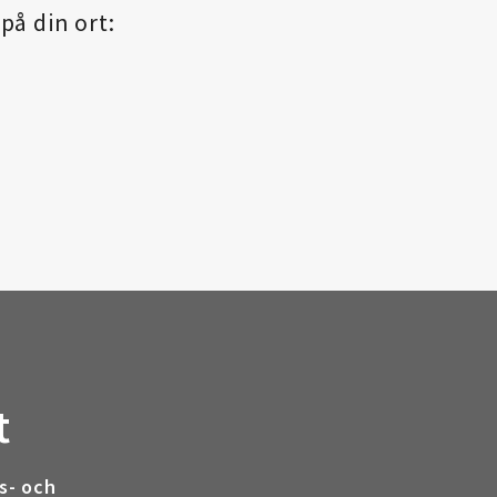
på din ort:
t
s- och