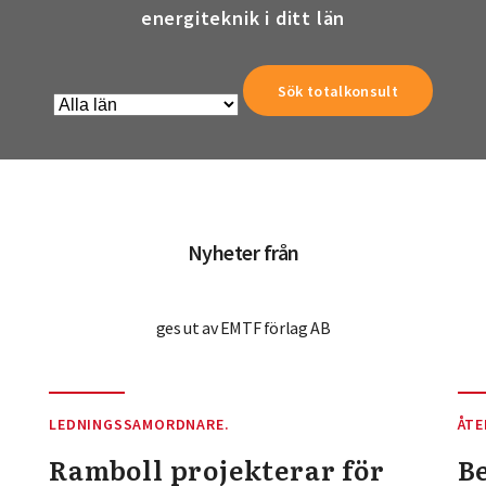
energiteknik i ditt län
Nyheter från
ges ut av EMTF förlag AB
LEDNINGSSAMORDNARE.
ÅTE
Ramboll projekterar för
Be