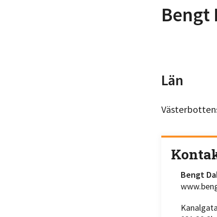
Bengt 
Län
Västerbotten
Konta
Bengt Da
www.beng
Kanalgat