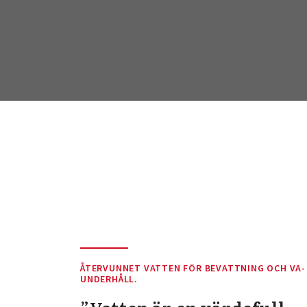
ÅTERVUNNET VATTEN FÖR BEVATTNING OCH VA-
UNDERHÅLL.