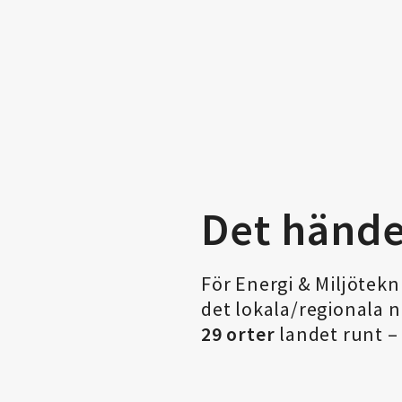
Det hände
För Energi & Miljötek
det lokala/regionala nä
29 orter
landet runt – 