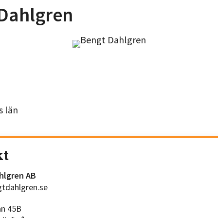
Dahlgren
s län
kt
hlgren AB
tdahlgren.se
an 45B