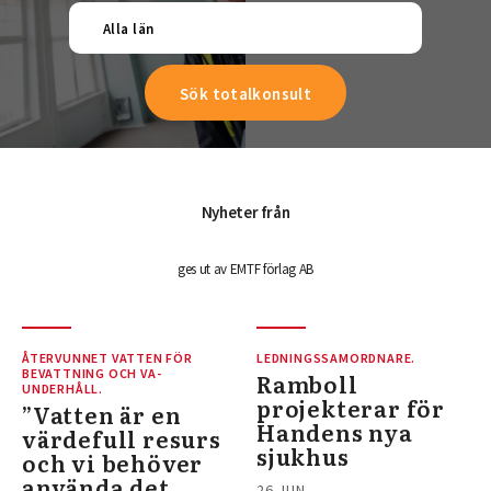
Alla län
Nyheter från
ges ut av EMTF förlag AB
ÅTERVUNNET VATTEN FÖR
LEDNINGSSAMORDNARE.
BEVATTNING OCH VA-
Ramboll
UNDERHÅLL.
projekterar för
”Vatten är en
Handens nya
värdefull resurs
sjukhus
och vi behöver
använda det
26 JUN