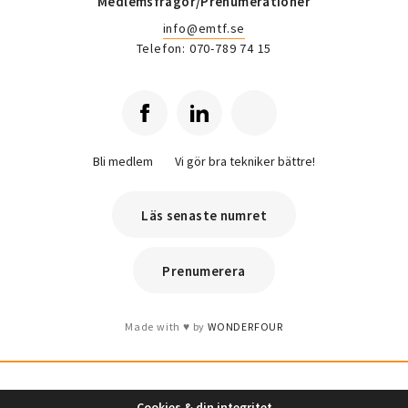
Medlemsfrågor/Prenumerationer
info@emtf.se
Telefon: 070-789 74 15
Bli medlem
Vi gör bra tekniker bättre!
Läs senaste numret
Prenumerera
Made with
by
WONDERFOUR
Cookies & din integritet