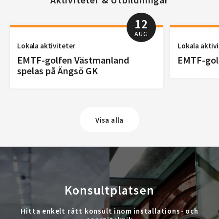
12
AUG
Lokala aktiviteter
Lokala aktiv
EMTF-golfen Västmanland
EMTF-golf
spelas på Ängsö GK
Visa alla
Konsultplatsen
Hitta enkelt rätt konsult inom installations- och