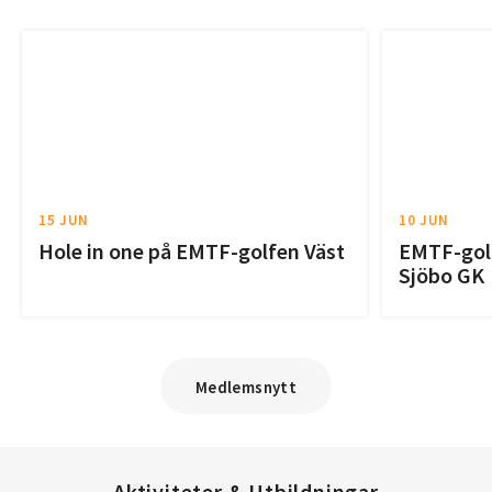
15 JUN
10 JUN
Hole in one på EMTF-golfen Väst
EMTF-golf
Sjöbo GK
Medlemsnytt
Aktiviteter & Utbildningar