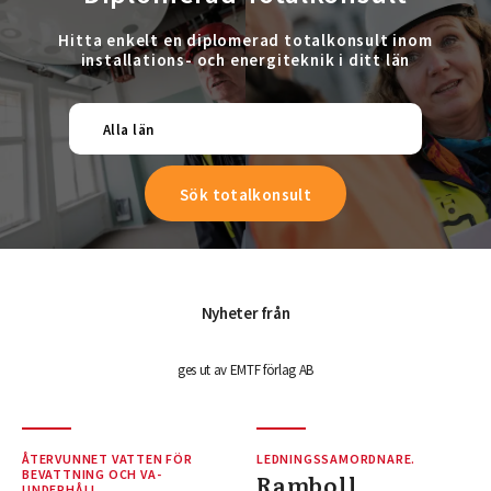
Hitta enkelt en diplomerad totalkonsult inom
installations- och energiteknik i ditt län
Alla län
Nyheter från
ges ut av EMTF förlag AB
ÅTERVUNNET VATTEN FÖR
LEDNINGSSAMORDNARE.
BEVATTNING OCH VA-
Ramboll
UNDERHÅLL.