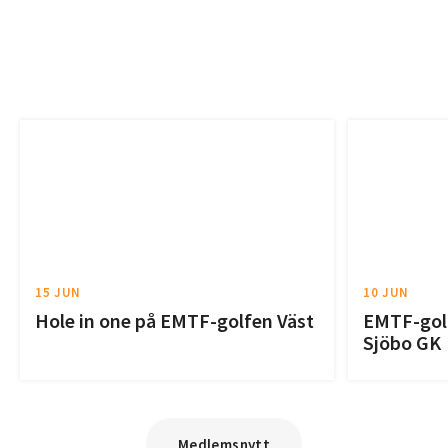
15 JUN
10 JUN
Hole in one på EMTF-golfen Väst
EMTF-golf
Sjöbo GK
Medlemsnytt