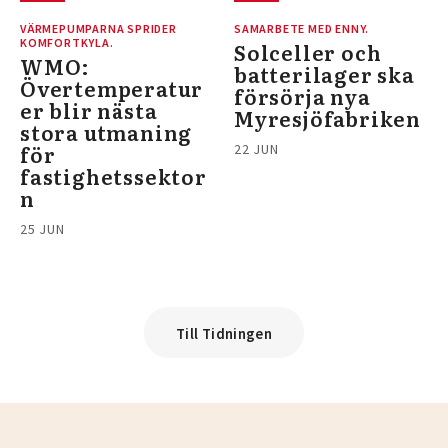
VÄRMEPUMPARNA SPRIDER
SAMARBETE MED ENNY.
KOMFORTKYLA.
Solceller och
WMO:
batterilager ska
Övertemperatur
försörja nya
er blir nästa
Myresjöfabriken
stora utmaning
för
22 JUN
fastighetssektor
n
25 JUN
Till Tidningen