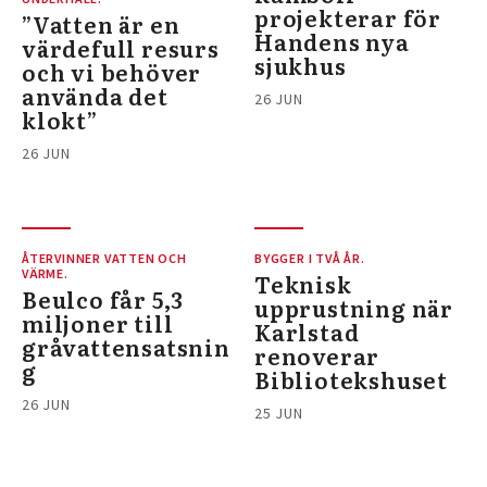
projekterar för
”Vatten är en
Handens nya
värdefull resurs
sjukhus
och vi behöver
använda det
26 JUN
klokt”
26 JUN
ÅTERVINNER VATTEN OCH
BYGGER I TVÅ ÅR.
VÄRME.
Teknisk
Beulco får 5,3
upprustning när
miljoner till
Karlstad
gråvattensatsnin
renoverar
g
Bibliotekshuset
26 JUN
25 JUN