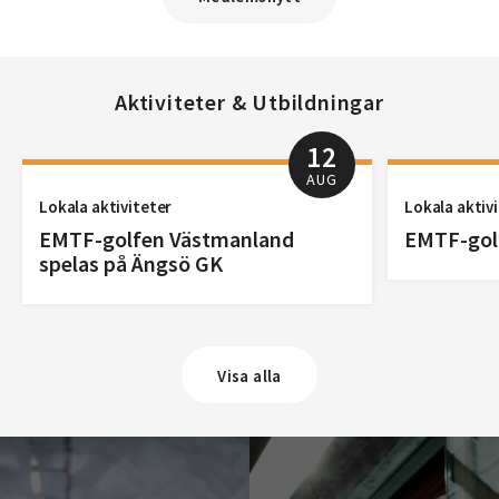
Aktiviteter & Utbildningar
12
AUG
Lokala aktiviteter
Lokala aktiv
EMTF-golfen Västmanland
EMTF-golf
spelas på Ängsö GK
Visa alla