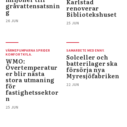
Karlstad
gråvattensatsnin
renoverar
g
Bibliotekshuset
26 JUN
25 JUN
VÄRMEPUMPARNA SPRIDER
SAMARBETE MED ENNY.
KOMFORTKYLA.
Solceller och
WMO:
batterilager ska
Övertemperatur
försörja nya
er blir nästa
Myresjöfabriken
stora utmaning
för
22 JUN
fastighetssektor
n
25 JUN