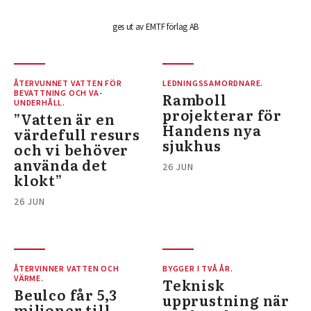
ges ut av EMTF förlag AB
ÅTERVUNNET VATTEN FÖR
LEDNINGSSAMORDNARE.
BEVATTNING OCH VA-
Ramboll
UNDERHÅLL.
projekterar för
”Vatten är en
Handens nya
värdefull resurs
sjukhus
och vi behöver
använda det
26 JUN
klokt”
26 JUN
ÅTERVINNER VATTEN OCH
BYGGER I TVÅ ÅR.
VÄRME.
Teknisk
Beulco får 5,3
upprustning när
miljoner till