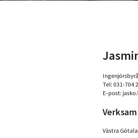
Jasmin
Ingenjörsbyr
Tel: 031-704 
E-post: jasko
Verksam 
Västra Götala