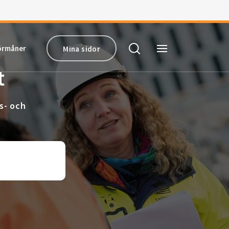
örmåner
Mina sidor
t
s- och