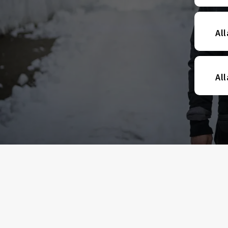
Al
All