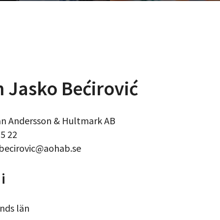
 Jasko Bećirović
ån Andersson & Hultmark AB
25 22
.becirovic@aohab.se
i
nds län