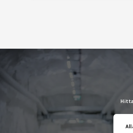
Hitt
All