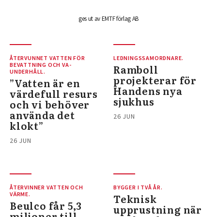
ges ut av EMTF förlag AB
ÅTERVUNNET VATTEN FÖR
LEDNINGSSAMORDNARE.
BEVATTNING OCH VA-
Ramboll
UNDERHÅLL.
projekterar för
”Vatten är en
Handens nya
värdefull resurs
sjukhus
och vi behöver
använda det
26 JUN
klokt”
26 JUN
ÅTERVINNER VATTEN OCH
BYGGER I TVÅ ÅR.
VÄRME.
Teknisk
Beulco får 5,3
upprustning när
miljoner till