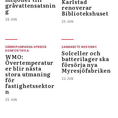
Karlstad
gråvattensatsnin
renoverar
g
Bibliotekshuset
26 JUN
25 JUN
VÄRMEPUMPARNA SPRIDER
SAMARBETE MED ENNY.
KOMFORTKYLA.
Solceller och
WMO:
batterilager ska
Övertemperatur
försörja nya
er blir nästa
Myresjöfabriken
stora utmaning
för
22 JUN
fastighetssektor
n
25 JUN