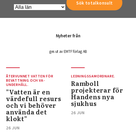
Nyheter från
ges ut av EMTF förlag AB
ÅTERVUNNET VATTEN FÖR
LEDNINGSSAMORDNARE.
BEVATTNING OCH VA-
Ramboll
UNDERHÅLL.
projekterar för
”Vatten är en
Handens nya
värdefull resurs
sjukhus
och vi behöver
använda det
26 JUN
klokt”
26 JUN