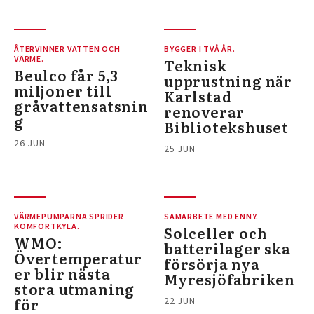
ÅTERVINNER VATTEN OCH
BYGGER I TVÅ ÅR.
VÄRME.
Teknisk
Beulco får 5,3
upprustning när
miljoner till
Karlstad
gråvattensatsnin
renoverar
g
Bibliotekshuset
26 JUN
25 JUN
VÄRMEPUMPARNA SPRIDER
SAMARBETE MED ENNY.
KOMFORTKYLA.
Solceller och
WMO:
batterilager ska
Övertemperatur
försörja nya
er blir nästa
Myresjöfabriken
stora utmaning
för
22 JUN