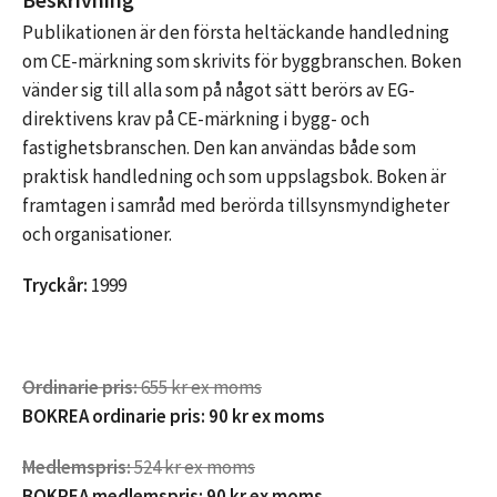
Publikationen är den första heltäckande handledning
om CE-märkning som skrivits för byggbranschen. Boken
vänder sig till alla som på något sätt berörs av EG-
direktivens krav på CE-märkning i bygg- och
fastighetsbranschen. Den kan användas både som
praktisk handledning och som uppslagsbok. Boken är
framtagen i samråd med berörda tillsynsmyndigheter
och organisationer.
Tryckår:
1999
Ordinarie pris:
655 kr ex moms
BOKREA ordinarie pris: 90 kr ex moms
Medlemspris:
524 kr ex moms
BOKREA medlemspris: 90 kr ex moms