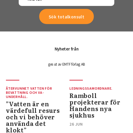
Nyheter från
ges ut av EMTF förlag AB
ÅTERVUNNET VATTEN FÖR
LEDNINGSSAMORDNARE.
BEVATTNING OCH VA-
Ramboll
UNDERHÅLL.
projekterar för
”Vatten är en
Handens nya
värdefull resurs
sjukhus
och vi behöver
använda det
26 JUN
klokt”