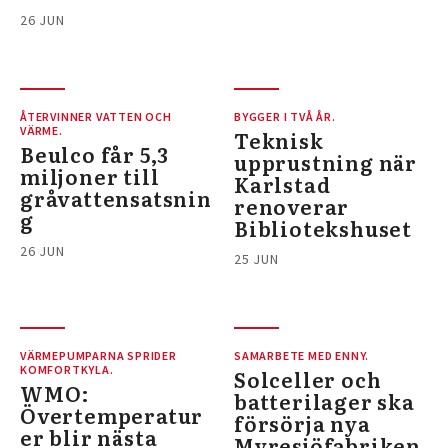
26 JUN
ÅTERVINNER VATTEN OCH
BYGGER I TVÅ ÅR.
VÄRME.
Teknisk
Beulco får 5,3
upprustning när
miljoner till
Karlstad
gråvattensatsnin
renoverar
g
Bibliotekshuset
26 JUN
25 JUN
VÄRMEPUMPARNA SPRIDER
SAMARBETE MED ENNY.
KOMFORTKYLA.
Solceller och
WMO:
batterilager ska
Övertemperatur
försörja nya
er blir nästa
Myresjöfabriken