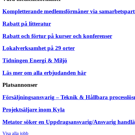
Kompletterande medlemsförmåner via samarbetspart
Rabatt på litteratur
Rabatt och förtur på kurser och konferenser
Lokalverksamhet på 29 orter
Tidningen Energi & Miljö
Läs mer om alla erbjudanden här
Platsannonser
Försäljningsansvarig – Teknik & Hållbara processlös
Projektsäljare inom Kyla
Metator söker en Uppdragsansvarig/Ansvarig handl
Visa alla jobb