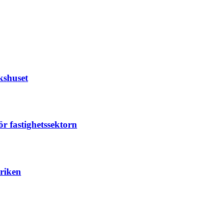
kshuset
r fastighetssektorn
briken