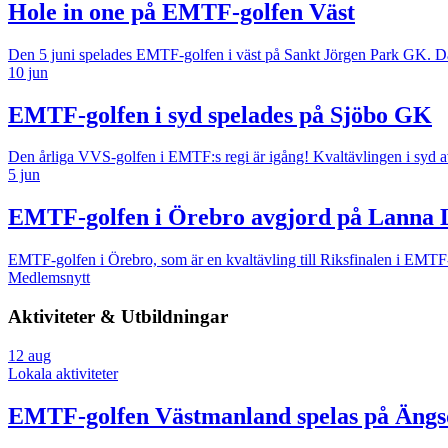
Hole in one på EMTF-golfen Väst
Den 5 juni spelades EMTF-golfen i väst på Sankt Jörgen Park GK. Dage
10 jun
EMTF-golfen i syd spelades på Sjöbo GK
Den årliga VVS-golfen i EMTF:s regi är igång! Kvaltävlingen i syd 
5 jun
EMTF-golfen i Örebro avgjord på Lanna
EMTF-golfen i Örebro, som är en kvaltävling till Riksfinalen i EMT
Medlemsnytt
Aktiviteter & Utbildningar
12
aug
Lokala aktiviteter
EMTF-golfen Västmanland spelas på Äng