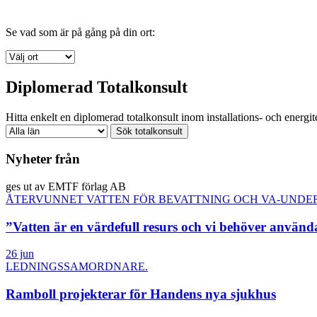
Se vad som är på gång på din ort:
Diplomerad Totalkonsult
Hitta enkelt en diplomerad totalkonsult inom installations- och energite
Nyheter från
ges ut av EMTF förlag AB
ÅTERVUNNET VATTEN FÖR BEVATTNING OCH VA-UNDE
”Vatten är en värdefull resurs och vi behöver använd
26 jun
LEDNINGSSAMORDNARE.
Ramboll projekterar för Handens nya sjukhus