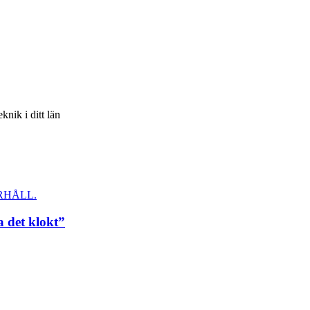
knik i ditt län
RHÅLL.
a det klokt”