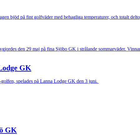
n bjöd på fint golfväder med behagliga temperaturer, och totalt delto
avgjordes den 29 maj på fina Sjöbo GK i strålande sommarväder. Vinn
 Lodge GK
F-golfen, spelades på Lanna Lodge GK den 3 juni.
sö GK