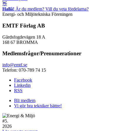
👋
Hallå!
Är du medlem? Vill du veta fördelarna?
Energi- och Miljötekniska Föreningen
EMTF Förlag AB
Gårdsfogdevägen 18 A
168 67 BROMMA
Medlemsfrågor/Prenumerationer
info@emtf.se
Telefon: 070-789 74 15
Facebook
Linkedin
RSS
Bli medlem
Vi gör bra tekniker bättre!
#
5.
2026