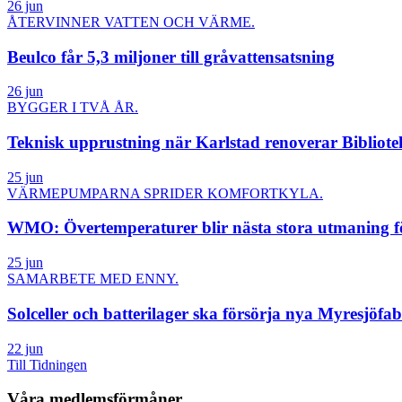
26 jun
ÅTERVINNER VATTEN OCH VÄRME.
Beulco får 5,3 miljoner till gråvattensatsning
26 jun
BYGGER I TVÅ ÅR.
Teknisk upprustning när Karlstad renoverar Bibliote
25 jun
VÄRMEPUMPARNA SPRIDER KOMFORTKYLA.
WMO: Övertemperaturer blir nästa stora utmaning fö
25 jun
SAMARBETE MED ENNY.
Solceller och batterilager ska försörja nya Myresjöfa
22 jun
Till Tidningen
Våra medlemsförmåner