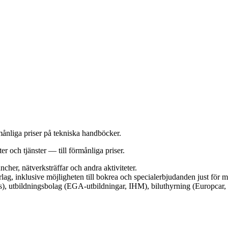
månliga priser på tekniska handböcker.
er och tjänster — till förmånliga priser.
cher, nätverksträffar och andra aktiviteter.
rlag, inklusive möjligheten till bokrea och specialerbjudanden just för
s), utbildningsbolag (EGA-utbildningar, IHM), biluthyrning (Europcar, S