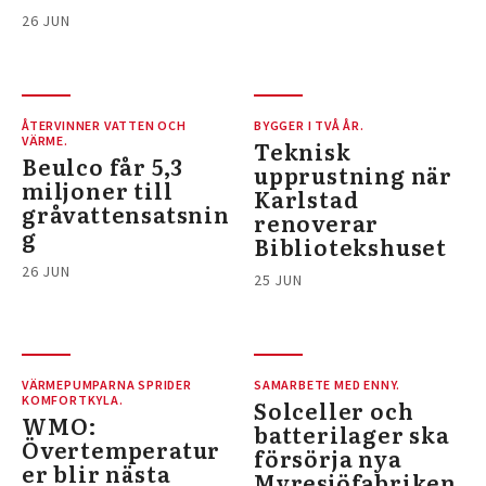
26 JUN
ÅTERVINNER VATTEN OCH
BYGGER I TVÅ ÅR.
VÄRME.
Teknisk
Beulco får 5,3
upprustning när
miljoner till
Karlstad
gråvattensatsnin
renoverar
g
Bibliotekshuset
26 JUN
25 JUN
VÄRMEPUMPARNA SPRIDER
SAMARBETE MED ENNY.
KOMFORTKYLA.
Solceller och
WMO:
batterilager ska
Övertemperatur
försörja nya
er blir nästa
Myresjöfabriken