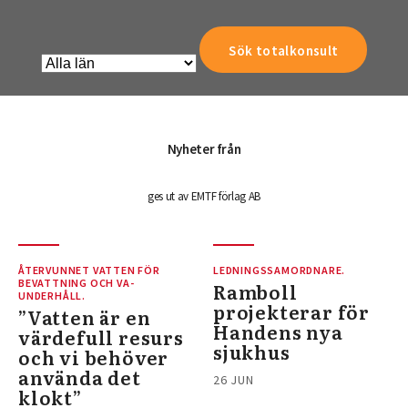
Nyheter från
ges ut av EMTF förlag AB
ÅTERVUNNET VATTEN FÖR
LEDNINGSSAMORDNARE.
BEVATTNING OCH VA-
Ramboll
UNDERHÅLL.
projekterar för
”Vatten är en
Handens nya
värdefull resurs
sjukhus
och vi behöver
använda det
26 JUN
klokt”