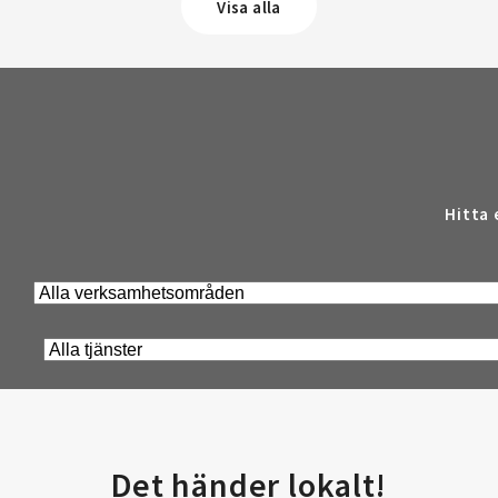
Visa alla
Hitta 
Det händer lokalt!