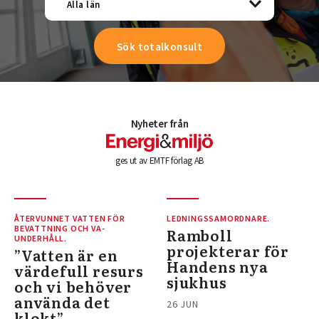
Alla län
Nyheter från
ges ut av EMTF förlag AB
ÅTERVUNNET VATTEN FÖR
LEDNINGSSAMORDNARE.
BEVATTNING OCH VA-
Ramboll
UNDERHÅLL.
projekterar för
”Vatten är en
Handens nya
värdefull resurs
sjukhus
och vi behöver
använda det
26 JUN
klokt”