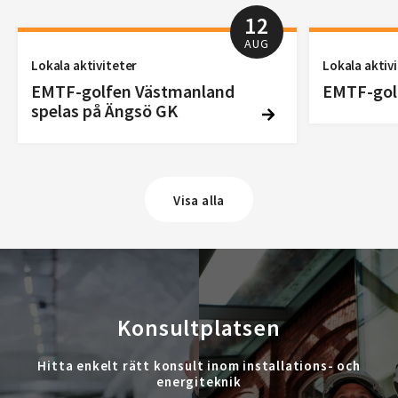
12
AUG
Lokala aktiviteter
Lokala aktiv
EMTF-golfen Västmanland
EMTF-golf
spelas på Ängsö GK
Visa alla
Konsultplatsen
Hitta enkelt rätt konsult inom installations- och
energiteknik