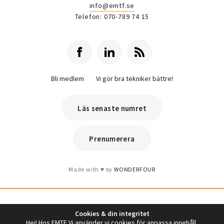
info@emtf.se
Telefon: 070-789 74 15
Bli medlem
Vi gör bra tekniker bättre!
Läs senaste numret
Prenumerera
Made with
by
WONDERFOUR
Cookies & din integritet
Hej! Hos EMTF Vi använder vi cookies för anpassa innehåll,