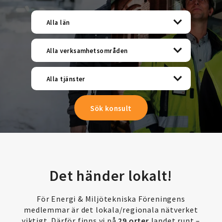
Alla län
Alla verksamhetsområden
Alla tjänster
Det händer lokalt!
För Energi & Miljötekniska Föreningens
medlemmar är det lokala/regionala nätverket
viktigt. Därför finns vi på
29 orter
landet runt –