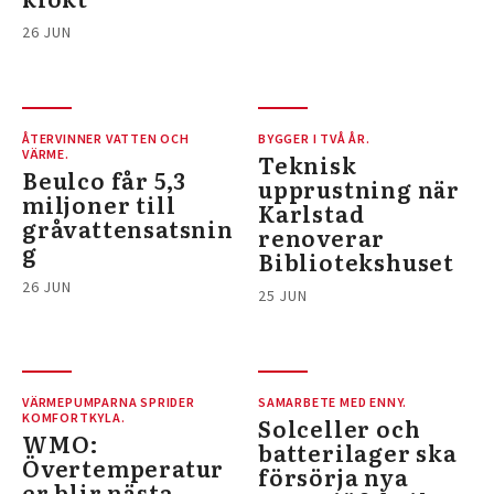
26 JUN
ÅTERVINNER VATTEN OCH
BYGGER I TVÅ ÅR.
VÄRME.
Teknisk
Beulco får 5,3
upprustning när
miljoner till
Karlstad
gråvattensatsnin
renoverar
g
Bibliotekshuset
26 JUN
25 JUN
VÄRMEPUMPARNA SPRIDER
SAMARBETE MED ENNY.
KOMFORTKYLA.
Solceller och
WMO:
batterilager ska
Övertemperatur
försörja nya
er blir nästa