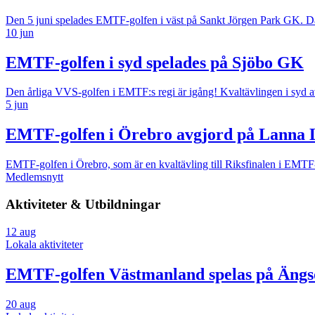
Den 5 juni spelades EMTF-golfen i väst på Sankt Jörgen Park GK. Dage
10 jun
EMTF-golfen i syd spelades på Sjöbo GK
Den årliga VVS-golfen i EMTF:s regi är igång! Kvaltävlingen i syd 
5 jun
EMTF-golfen i Örebro avgjord på Lanna
EMTF-golfen i Örebro, som är en kvaltävling till Riksfinalen i EMT
Medlemsnytt
Aktiviteter & Utbildningar
12
aug
Lokala aktiviteter
EMTF-golfen Västmanland spelas på Äng
20
aug