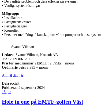
• De vanliga problem och dess effekter på systemet
• Vanliga systemlösningar
Målgrupp:
• Installatörer
• Fastighetstekniker
• Fastighetsägare
• Konsulter
• Personer med ”ringa” kunskap om värmepumpar och dess system
Svante Villman
Ledare:
Svante Villman, Konsult AB
Tid:
kl 09.00-12.00
Pris för medlemmar i EMTF:
2.395kr + moms
Ordinarie pris:
3.395 + moms
Anmäl dig här!
Dela socialt
Publicerad 2 september 2024
15 jun
Hole in one på EMTF-golfen Väst