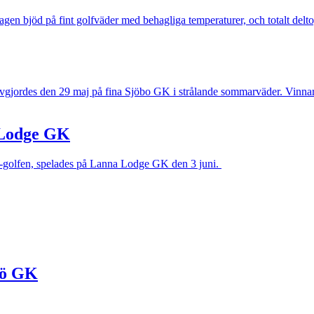
n bjöd på fint golfväder med behagliga temperaturer, och totalt delto
avgjordes den 29 maj på fina Sjöbo GK i strålande sommarväder. Vinn
 Lodge GK
F-golfen, spelades på Lanna Lodge GK den 3 juni.
sö GK