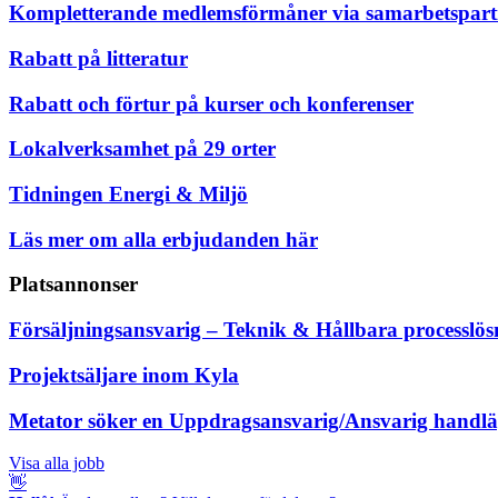
Kompletterande medlemsförmåner via samarbetspart
Rabatt på litteratur
Rabatt och förtur på kurser och konferenser
Lokalverksamhet på 29 orter
Tidningen Energi & Miljö
Läs mer om alla erbjudanden här
Platsannonser
Försäljningsansvarig – Teknik & Hållbara processlös
Projektsäljare inom Kyla
Metator söker en Uppdragsansvarig/Ansvarig handl
Visa alla jobb
👋