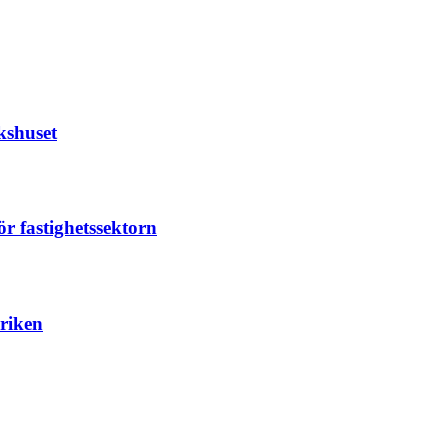
kshuset
r fastighetssektorn
briken