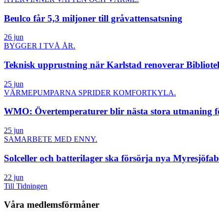
Beulco får 5,3 miljoner till gråvattensatsning
26 jun
BYGGER I TVÅ ÅR.
Teknisk upprustning när Karlstad renoverar Bibliote
25 jun
VÄRMEPUMPARNA SPRIDER KOMFORTKYLA.
WMO: Övertemperaturer blir nästa stora utmaning fö
25 jun
SAMARBETE MED ENNY.
Solceller och batterilager ska försörja nya Myresjöfa
22 jun
Till Tidningen
Våra medlemsförmåner