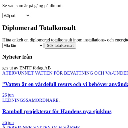
Se vad som är på gång på din ort:
Diplomerad Totalkonsult
Hitta enkelt en diplomerad totalkonsult inom installations- och energite
Nyheter från
ges ut av EMTF förlag AB
ÅTERVUNNET VATTEN FÖR BEVATTNING OCH VA-UNDE
”Vatten är en värdefull resurs och vi behöver använd
26 jun
LEDNINGSSAMORDNARE.
Ramboll projekterar för Handens nya sjukhus
26 jun
ÅTERVINNER VATTEN OCH VÄRME.