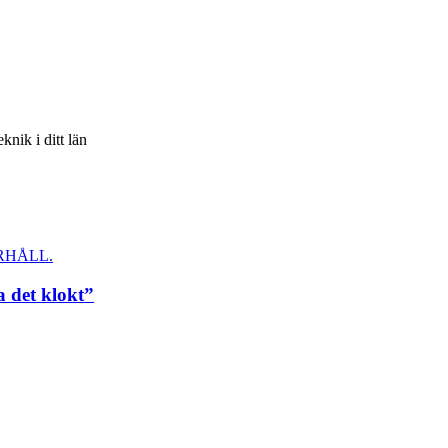
knik i ditt län
RHÅLL.
a det klokt”