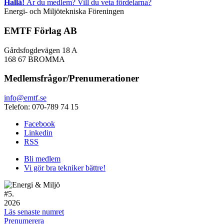
Hallå!
Är du medlem? Vill du veta fördelarna?
Energi- och Miljötekniska Föreningen
EMTF Förlag AB
Gårdsfogdevägen 18 A
168 67 BROMMA
Medlemsfrågor/Prenumerationer
info@emtf.se
Telefon: 070-789 74 15
Facebook
Linkedin
RSS
Bli medlem
Vi gör bra tekniker bättre!
#
5.
2026
Läs senaste numret
Prenumerera