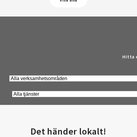
Hitta 
Det händer lokalt!