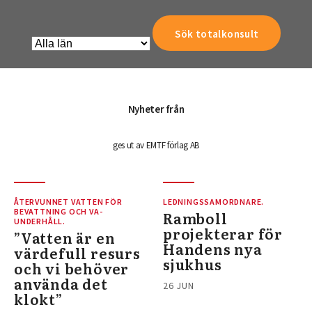
Nyheter från
ges ut av EMTF förlag AB
ÅTERVUNNET VATTEN FÖR
LEDNINGSSAMORDNARE.
BEVATTNING OCH VA-
Ramboll
UNDERHÅLL.
projekterar för
”Vatten är en
Handens nya
värdefull resurs
sjukhus
och vi behöver
använda det
26 JUN
klokt”