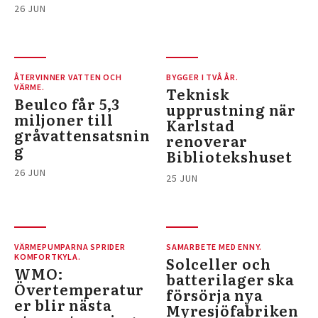
26 JUN
ÅTERVINNER VATTEN OCH
BYGGER I TVÅ ÅR.
VÄRME.
Teknisk
Beulco får 5,3
upprustning när
miljoner till
Karlstad
gråvattensatsnin
renoverar
g
Bibliotekshuset
26 JUN
25 JUN
VÄRMEPUMPARNA SPRIDER
SAMARBETE MED ENNY.
KOMFORTKYLA.
Solceller och
WMO:
batterilager ska
Övertemperatur
försörja nya
er blir nästa
Myresjöfabriken