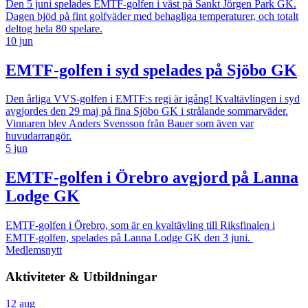
Den 5 juni spelades EMTF-golfen i väst på Sankt Jörgen Park GK.
Dagen bjöd på fint golfväder med behagliga temperaturer, och totalt
deltog hela 80 spelare.
10 jun
EMTF-golfen i syd spelades på Sjöbo GK
Den årliga VVS-golfen i EMTF:s regi är igång! Kvaltävlingen i syd
avgjordes den 29 maj på fina Sjöbo GK i strålande sommarväder.
Vinnaren blev Anders Svensson från Bauer som även var
huvudarrangör.
5 jun
EMTF-golfen i Örebro avgjord på Lanna
Lodge GK
EMTF-golfen i Örebro, som är en kvaltävling till Riksfinalen i
EMTF-golfen, spelades på Lanna Lodge GK den 3 juni.
Medlemsnytt
Aktiviteter & Utbildningar
12
aug