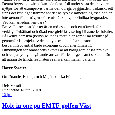
Denna överskottsvärme kan i de flesta fall under stora delar av året
nyttjas för att exempelvis värma den övriga byggnaden. Tekniskt sett
finns det lösningar framme för denna typ av samordning men den är
inte genomförd i någon större utsträckning i befintliga byggnader.
Vad kan anledningen vara?
Belivs Innovationskluster är en mötesplats och ett nätverk för
verkligt förbättrad och ökad energieffektivisering i livsmedelslokaler.
På Belivs hemsida (belivs.se) finns förstudier som visar resultat på
genomförda projekt av denna typ och att de har en stor
besparingspotential både ekonomiskt och energimässigt.
Utmaningen för branschens aktörer är att tydliggöra dessa projekt
och skapa tydlighet gällande ansvarsfördelningen samt säkerhet för
att uppnå de tänkta resultaten i samverkan mellan parterna.
Harry Swartz
Ordförande, Energi- och Miljötekniska Föreningen
Dela socialt
Publicerad 14 juni 2018
15 jun
Hole in one på EMTF-golfen Väst