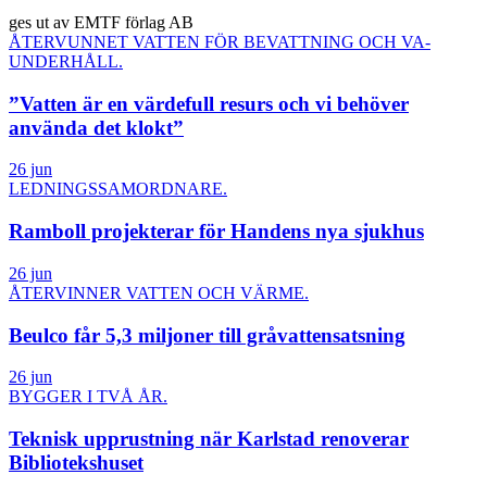
ges ut av EMTF förlag AB
ÅTERVUNNET VATTEN FÖR BEVATTNING OCH VA-
UNDERHÅLL.
”Vatten är en värdefull resurs och vi behöver
använda det klokt”
26 jun
LEDNINGSSAMORDNARE.
Ramboll projekterar för Handens nya sjukhus
26 jun
ÅTERVINNER VATTEN OCH VÄRME.
Beulco får 5,3 miljoner till gråvattensatsning
26 jun
BYGGER I TVÅ ÅR.
Teknisk upprustning när Karlstad renoverar
Bibliotekshuset