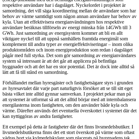
respektive användare har i dagsläget. Nyckelordet i projektet är
samordning, det vill säga koordinering mellan de användare som har
behov av värme samtidigt som någon annan användare har behov av
kyla. Utan att effektivisera energianvändningen hos respektive
användare beräknas tillförseln av energi minska från 14GWh till 3
GWh. Just samordning av energisystem kommer att bli en allt
viktigare nyckel till att uppnå samhällets framtida energimål som
komplement till andra typer av energieffektiviseringar – inom olika
produktområden och inom energiproduktion som redan i dagsläget
pågår med full styrka. Det som gör samordning av energianvändares
system så intressant är att det går att applicera på befintliga
byggnader och att det har en stor potential. Det är dock inte alltid så
lätt att få till stånd en samordning.
Förhållandet mellan hyresgäster och fastighetsägare styrs i grunden
av hyresavtalet där varje part naturligtvis försöker att se till sitt eget
bästa vilket inte alltid gynnar samverkan. I projektet pekar man på
att systemet är utformat så att det alltid börjar med att internbalansera
energilasterna inom fastigheten, om den använder både kyla och
värme. Därefter används det eventuella överskottet i systemet där det
kan nyttiggöras av andra fastigheter.
Ett exempel på detta är fastigheter där det finns livsmedelsbutiker. I
livsmedelsbutikerna finns det ett stort överskott på värme som oftast
vädras bort via kylmedelskylare som placerats på byggnadens tak.