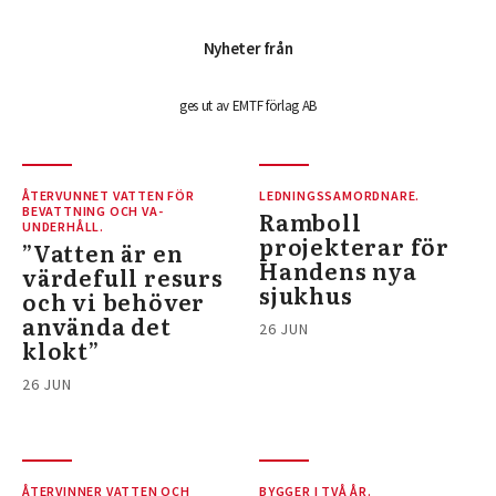
Nyheter från
ges ut av EMTF förlag AB
ÅTERVUNNET VATTEN FÖR
LEDNINGSSAMORDNARE.
BEVATTNING OCH VA-
Ramboll
UNDERHÅLL.
projekterar för
”Vatten är en
Handens nya
värdefull resurs
sjukhus
och vi behöver
använda det
26 JUN
klokt”
26 JUN
ÅTERVINNER VATTEN OCH
BYGGER I TVÅ ÅR.