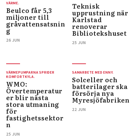
VÄRME.
Teknisk
Beulco får 5,3
upprustning när
miljoner till
Karlstad
gråvattensatsnin
renoverar
g
Bibliotekshuset
26 JUN
25 JUN
VÄRMEPUMPARNA SPRIDER
SAMARBETE MED ENNY.
KOMFORTKYLA.
Solceller och
WMO:
batterilager ska
Övertemperatur
försörja nya
er blir nästa
Myresjöfabriken
stora utmaning
för
22 JUN
fastighetssektor
n
25 JUN