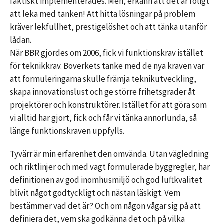
faktiskt implementerades. Men, erkänn att det är roligt
att leka med tanken! Att hitta lösningar på problem
kräver lekfullhet, prestigelöshet och att tänka utanför
lådan.
När BBR gjordes om 2006, fick vi funktionskrav istället
för teknikkrav. Boverkets tanke med de nya kraven var
att formuleringarna skulle främja teknikutveckling,
skapa innovationslust och ge större frihetsgrader åt
projektörer och konstruktörer. Istället för att göra som
vi alltid har gjort, fick och får vi tänka annorlunda, så
länge funktionskraven uppfylls.
Tyvärr är min erfarenhet den omvända. Utan vägledning
och riktlinjer och med vagt formulerade byggregler, har
definitionen av god inomhusmiljö och god luftkvalitet
blivit något godtyckligt och nästan läskigt. Vem
bestämmer vad det är? Och om någon vågar sig på att
definiera det, vem ska godkänna det och på vilka