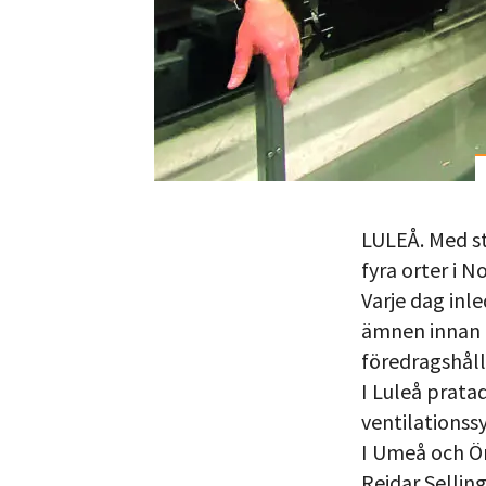
LULEÅ. Med st
fyra orter i N
Varje dag inl
ämnen innan 
föredragshåll
I Luleå prata
ventilationss
I Umeå och Ö
Reidar Selling