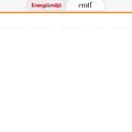
Medlemsnytt
Aktiviteter
Utbildningar
Böcker
Medlemsf