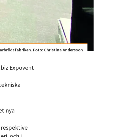
larbrödsfabriken. Foto: Christina Andersson
n.biz Expovent
tekniska
et nya
respektive
ri, och i