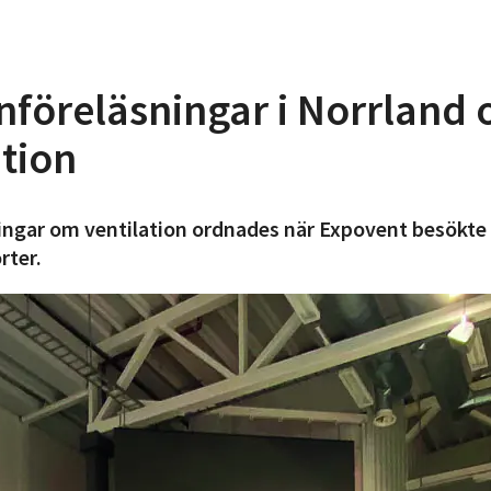
föreläsningar i Norrland
ation
ingar om ventilation ordnades när Expovent besökte 
rter.