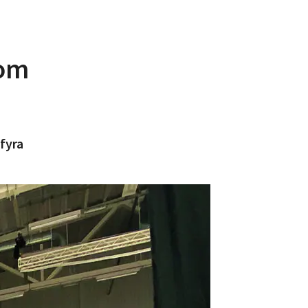
 om
fyra