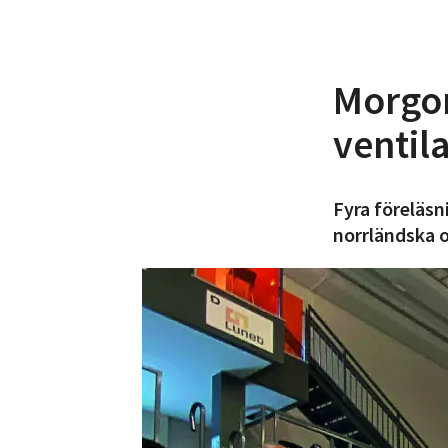
Morgon
ventil
Fyra föreläsn
norrländska o