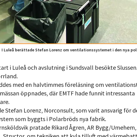
I Luleå berättade Stefan Lorenz om ventilationssystemet i den nya po
art i Luleå och avslutning i Sundsvall besökte Slusse
orrland.
eddes med en halvtimmes föreläsning om ventilations
mässan öppnades, där EMTF hade funnit intressanta
are.
de Stefan Lorenz, Norconsult, som varit ansvarig för d
ystem som byggts i Polarbröds nya fabrik.
rnsköldsvik pratade Rikard Ågren, AR Bygg/Umehem, 
, Structor, om tekniken att kyla tilluft med värmebatte