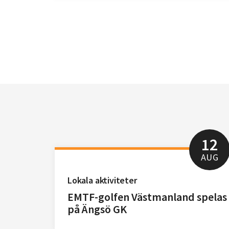
12
AUG
Lokala aktiviteter
EMTF-golfen Västmanland spelas
på Ängsö GK