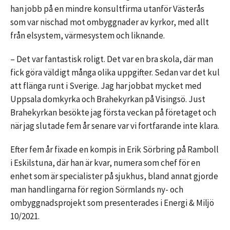
han jobb på en mindre konsultfirma utanför Västerås
som var nischad mot ombyggnader av kyrkor, med allt
från elsystem, värmesystem och liknande.
– Det var fantastisk roligt. Det var en bra skola, där man
fick göra väldigt många olika uppgifter. Sedan var det kul
att flänga runt i Sverige. Jag har jobbat mycket med
Uppsala domkyrka och Brahekyrkan på Visingsö. Just
Brahekyrkan besökte jag första veckan på företaget och
när jag slutade fem år senare var vi fortfarande inte klara.
Efter fem år fixade en kompis in Erik Sörbring på Ramboll
i Eskilstuna, där han är kvar, numera som chef för en
enhet som är specialister på sjukhus, bland annat gjorde
man handlingarna för region Sörmlands ny- och
ombyggnadsprojekt som presenterades i Energi & Miljö
10/2021.