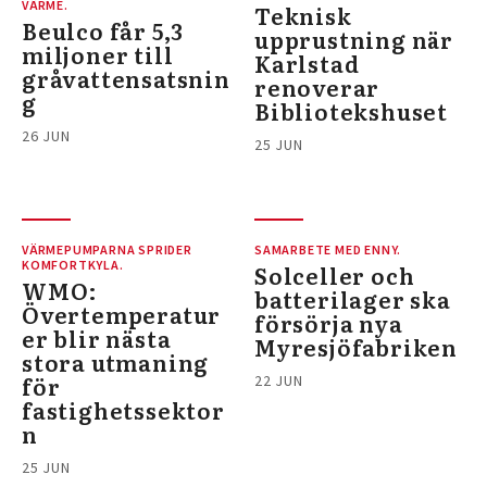
VÄRME.
Teknisk
Beulco får 5,3
upprustning när
miljoner till
Karlstad
gråvattensatsnin
renoverar
g
Bibliotekshuset
26 JUN
25 JUN
VÄRMEPUMPARNA SPRIDER
SAMARBETE MED ENNY.
KOMFORTKYLA.
Solceller och
WMO:
batterilager ska
Övertemperatur
försörja nya
er blir nästa
Myresjöfabriken
stora utmaning
för
22 JUN
fastighetssektor
n
25 JUN