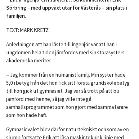
Sörbring – med uppväxt utanför Västerås – sin plats i
familjen.
TEXT: MARK KRETZ
Anledningen att han läste till ingenjör var att han i
ungdomen hela tiden jämfördes med sin storasysters
akademiska meriter.
– Jag kommer från en humanistfamilj. Min syster hade
5,0 i betyg från det hon fick sitt första grundskolebetyg
till hon gick ut gymnasiet. Jag var så trött på att bli
jämförd med henne, så jag ville inte gå
samhällsprogrammet som hon gjort med samma lärare
som hon hade haft.
Gymnasievalet blev därför naturtekniskt och som av en
slump fortsatte Erik att läsa maskinteknisk linje med