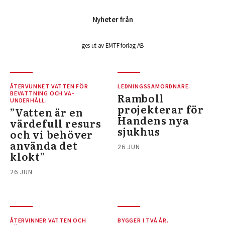
Nyheter från
ges ut av EMTF förlag AB
ÅTERVUNNET VATTEN FÖR
LEDNINGSSAMORDNARE.
BEVATTNING OCH VA-
Ramboll
UNDERHÅLL.
projekterar för
”Vatten är en
Handens nya
värdefull resurs
sjukhus
och vi behöver
använda det
26 JUN
klokt”
26 JUN
ÅTERVINNER VATTEN OCH
BYGGER I TVÅ ÅR.