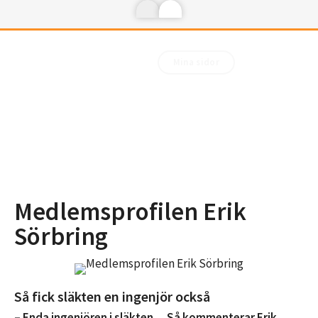
Mina sidor
Medlemsprofilen Erik
Sörbring
Så fick släkten en ingenjör också
– Enda ingenjören i släkten… Så kommenterar Erik