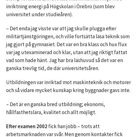
inriktning energi på Högskolan i Örebro (som blev
universitet under studieåren).
– Det enda jag visste var att jag skulle plugga efter
militärtjänstgöringen, och ville fortsätta läsa teknik som
jag gjort på gymnasiet. Det var en bra klass och hux flux
var jag utexaminerad och klar, utan att jag riktigt fattat
vad som hade hänt. Jag har bra läshuvud så det var en
ganska trevlig tid, de där universitetsåren.
Utbildningen var inriktad mot maskinteknik och motorer
och så vidare mycket kunskap kring byggnader gavs inte.
– Det är en ganska bred utbildning; ekonomi,
hållfasthetslära, kvalitet och allt möjligt.
Efter examen 2002
fick han jobb – trots att
arbetsmarknaden var svår. Men genom kontakter fick