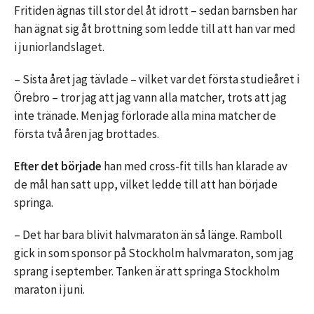
Fritiden ägnas till stor del åt idrott – sedan barnsben har
han ägnat sig åt brottning som ledde till att han var med
i juniorlandslaget.
– Sista året jag tävlade – vilket var det första studieåret i
Örebro – tror jag att jag vann alla matcher, trots att jag
inte tränade. Men jag förlorade alla mina matcher de
första två åren jag brottades.
Efter det började
han med cross-fit tills han klarade av
de mål han satt upp, vilket ledde till att han började
springa.
– Det har bara blivit halvmaraton än så länge. Ramboll
gick in som sponsor på Stockholm halvmaraton, som jag
sprang i september. Tanken är att springa Stockholm
maraton i juni.