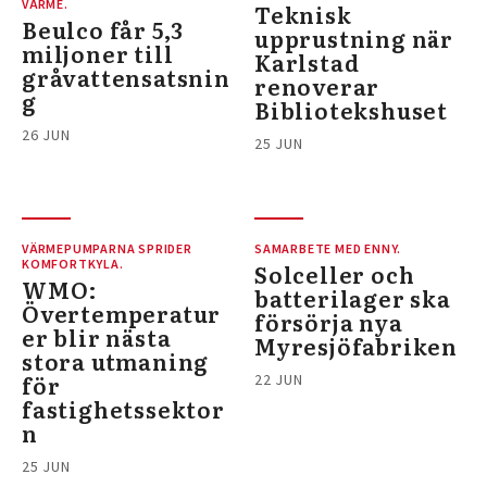
VÄRME.
Teknisk
Beulco får 5,3
upprustning när
miljoner till
Karlstad
gråvattensatsnin
renoverar
g
Bibliotekshuset
26 JUN
25 JUN
VÄRMEPUMPARNA SPRIDER
SAMARBETE MED ENNY.
KOMFORTKYLA.
Solceller och
WMO:
batterilager ska
Övertemperatur
försörja nya
er blir nästa
Myresjöfabriken
stora utmaning
för
22 JUN
fastighetssektor
n
25 JUN