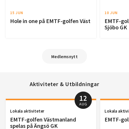
15 JUN
10 JUN
Hole in one på EMTF-golfen Väst
EMTF-golf
Sjöbo GK
Medlemsnytt
Aktiviteter & Utbildningar
12
AUG
Lokala aktiviteter
Lokala aktiv
EMTF-golfen Västmanland
EMTF-golf
spelas på Ängsö GK