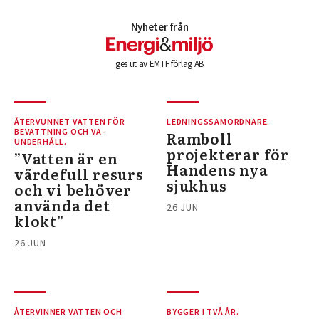
Nyheter från
ges ut av EMTF förlag AB
ÅTERVUNNET VATTEN FÖR
LEDNINGSSAMORDNARE.
BEVATTNING OCH VA-
Ramboll
UNDERHÅLL.
projekterar för
”Vatten är en
Handens nya
värdefull resurs
sjukhus
och vi behöver
använda det
26 JUN
klokt”
26 JUN
ÅTERVINNER VATTEN OCH
BYGGER I TVÅ ÅR.