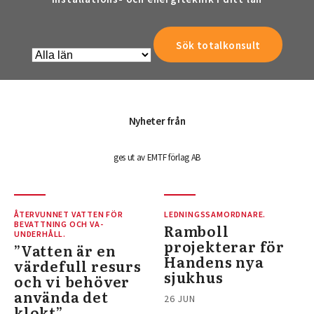
Nyheter från
ges ut av EMTF förlag AB
ÅTERVUNNET VATTEN FÖR
LEDNINGSSAMORDNARE.
BEVATTNING OCH VA-
Ramboll
UNDERHÅLL.
projekterar för
”Vatten är en
Handens nya
värdefull resurs
sjukhus
och vi behöver
använda det
26 JUN
klokt”