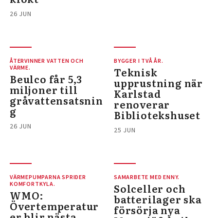
26 JUN
ÅTERVINNER VATTEN OCH
BYGGER I TVÅ ÅR.
VÄRME.
Teknisk
Beulco får 5,3
upprustning när
miljoner till
Karlstad
gråvattensatsnin
renoverar
g
Bibliotekshuset
26 JUN
25 JUN
VÄRMEPUMPARNA SPRIDER
SAMARBETE MED ENNY.
KOMFORTKYLA.
Solceller och
WMO:
batterilager ska
Övertemperatur
försörja nya
er blir nästa