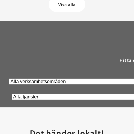
Visa alla
Hitta 
Det händer lokalt!