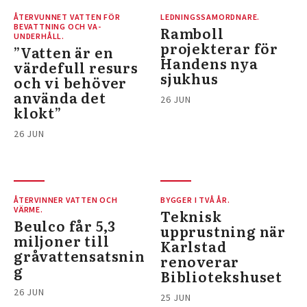
ÅTERVUNNET VATTEN FÖR
LEDNINGSSAMORDNARE.
BEVATTNING OCH VA-
Ramboll
UNDERHÅLL.
projekterar för
”Vatten är en
Handens nya
värdefull resurs
sjukhus
och vi behöver
använda det
26 JUN
klokt”
26 JUN
ÅTERVINNER VATTEN OCH
BYGGER I TVÅ ÅR.
VÄRME.
Teknisk
Beulco får 5,3
upprustning när
miljoner till
Karlstad
gråvattensatsnin
renoverar
g
Bibliotekshuset
26 JUN
25 JUN