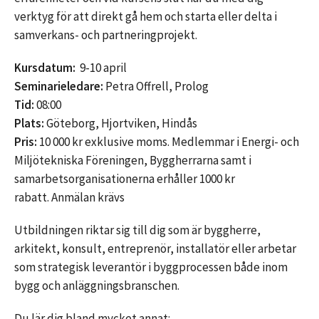
verktyg för att direkt gå hem och starta eller delta i
samverkans- och partneringprojekt.
Kursdatum:
9-10 april
Seminarieledare:
Petra Offrell, Prolog
Tid:
08:00
Plats:
Göteborg, Hjortviken, Hindås
Pris:
10 000 kr exklusive moms. Medlemmar i Energi- och
Miljötekniska Föreningen, Byggherrarna samt i
samarbetsorganisationerna erhåller 1000 kr
rabatt. Anmälan krävs
Utbildningen riktar sig till dig som är byggherre,
arkitekt, konsult, entreprenör, installatör eller arbetar
som strategisk leverantör i byggprocessen både inom
bygg och anläggningsbranschen.
Du lär dig bland mycket annat: