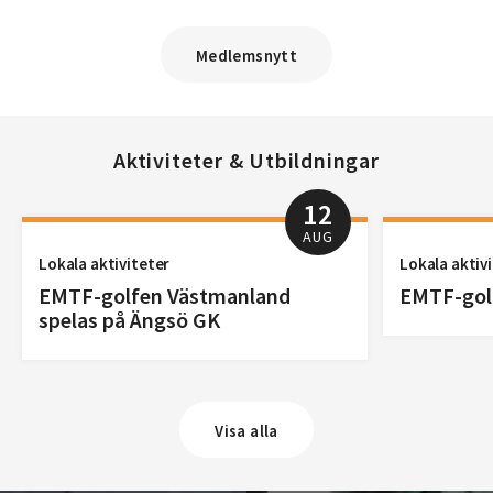
Medlemsnytt
Aktiviteter & Utbildningar
12
AUG
Lokala aktiviteter
Lokala aktiv
EMTF-golfen Västmanland
EMTF-golf
spelas på Ängsö GK
Visa alla