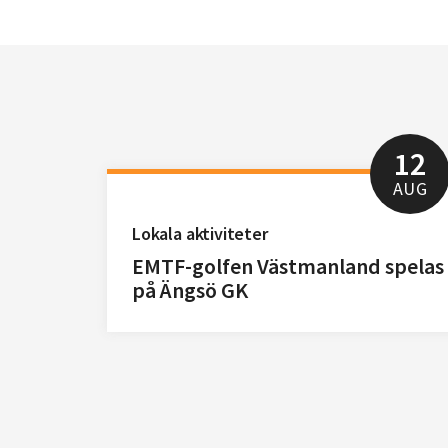
12
AUG
Lokala aktiviteter
EMTF-golfen Västmanland spelas
på Ängsö GK