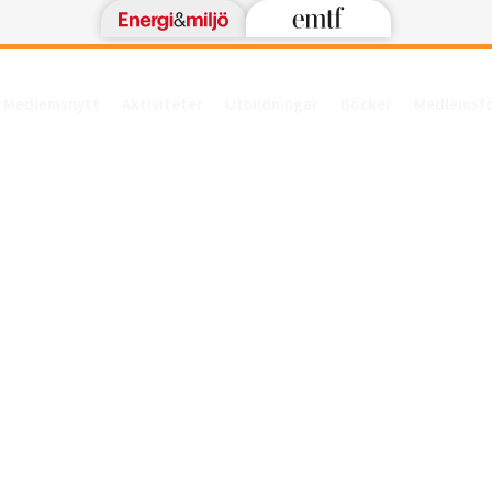
Medlemsnytt
Aktiviteter
Utbildningar
Böcker
Medlemsf