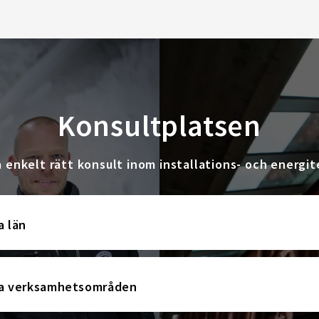
Konsultplatsen
a enkelt rätt konsult inom installations- och energit
a län
la verksamhetsområden