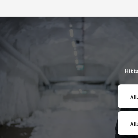
Hitt
All
Al