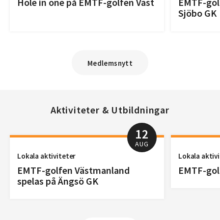
Hole in one på EMTF-golfen Väst
EMTF-golf
Sjöbo GK
Medlemsnytt
Aktiviteter & Utbildningar
12
AUG
Lokala aktiviteter
Lokala aktiv
EMTF-golfen Västmanland
EMTF-golf
spelas på Ängsö GK