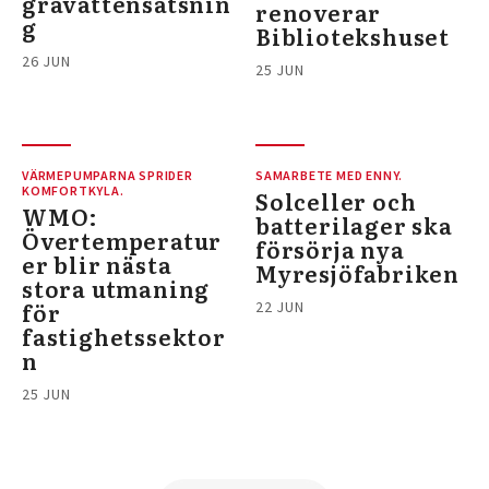
gråvattensatsnin
renoverar
g
Bibliotekshuset
26 JUN
25 JUN
VÄRMEPUMPARNA SPRIDER
SAMARBETE MED ENNY.
KOMFORTKYLA.
Solceller och
WMO:
batterilager ska
Övertemperatur
försörja nya
er blir nästa
Myresjöfabriken
stora utmaning
för
22 JUN
fastighetssektor
n
25 JUN