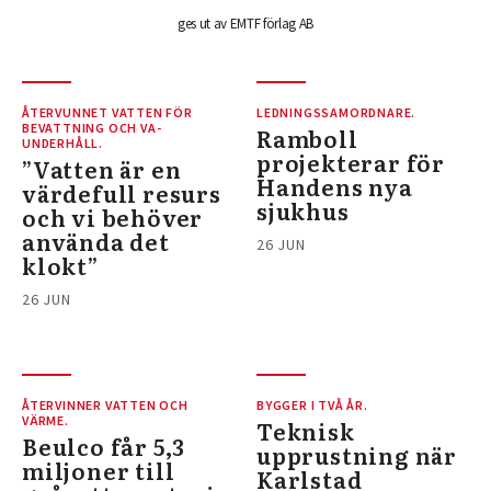
ges ut av EMTF förlag AB
ÅTERVUNNET VATTEN FÖR
LEDNINGSSAMORDNARE.
BEVATTNING OCH VA-
Ramboll
UNDERHÅLL.
projekterar för
”Vatten är en
Handens nya
värdefull resurs
sjukhus
och vi behöver
använda det
26 JUN
klokt”
26 JUN
ÅTERVINNER VATTEN OCH
BYGGER I TVÅ ÅR.
VÄRME.
Teknisk
Beulco får 5,3
upprustning när
miljoner till
Karlstad