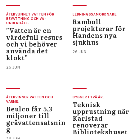
ÅTERVUNNET VATTEN FÖR
LEDNINGSSAMORDNARE.
BEVATTNING OCH VA-
Ramboll
UNDERHÅLL.
projekterar för
”Vatten är en
Handens nya
värdefull resurs
sjukhus
och vi behöver
använda det
26 JUN
klokt”
26 JUN
ÅTERVINNER VATTEN OCH
BYGGER I TVÅ ÅR.
VÄRME.
Teknisk
Beulco får 5,3
upprustning när
miljoner till
Karlstad
gråvattensatsnin
renoverar
g
Bibliotekshuset
26 JUN