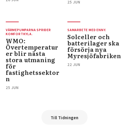
25 JUN
VÄRMEPUMPARNA SPRIDER
SAMARBETE MED ENNY.
KOMFORTKYLA.
Solceller och
WMO:
batterilager ska
Övertemperatur
försörja nya
er blir nästa
Myresjöfabriken
stora utmaning
för
22 JUN
fastighetssektor
n
25 JUN
Till Tidningen