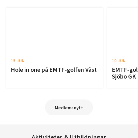
15 JUN
10 JUN
Hole in one på EMTF-golfen Väst
EMTF-golf
Sjöbo GK
Medlemsnytt
Aktiviteter & Utbildningar