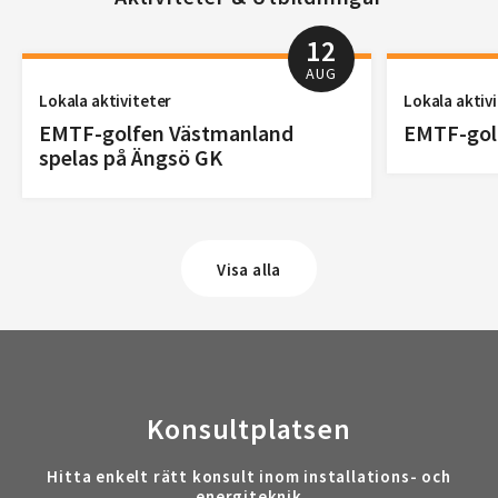
12
AUG
Lokala aktiviteter
Lokala aktiv
EMTF-golfen Västmanland
EMTF-golf
spelas på Ängsö GK
Visa alla
Konsultplatsen
Hitta enkelt rätt konsult inom installations- och
energiteknik