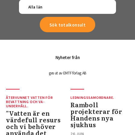
Alla län
Nyheter från
ges ut av EMTF förlag AB
ÅTERVUNNET VATTEN FÖR
LEDNINGSSAMORDNARE.
BEVATTNING OCH VA-
Ramboll
UNDERHÅLL.
projekterar för
”Vatten är en
Handens nya
värdefull resurs
sjukhus
och vi behöver
använda det
26 JUN