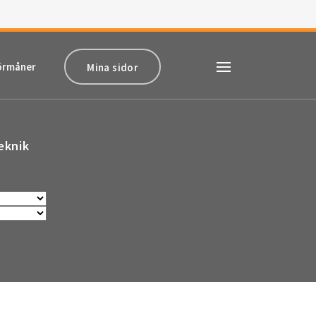
örmåner
Mina sidor
eknik