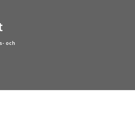
t
s- och