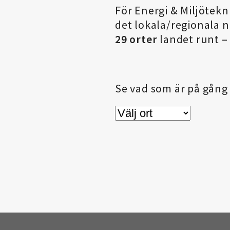
För Energi & Miljötek
det lokala/regionala nä
29 orter
landet runt – 
Se vad som är på gång 