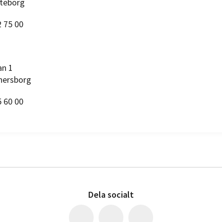
teborg
2 75 00
an 1
nersborg
5 60 00
Dela socialt