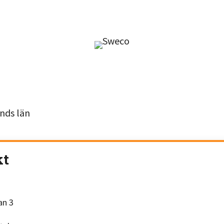
nds län
kt
an 3