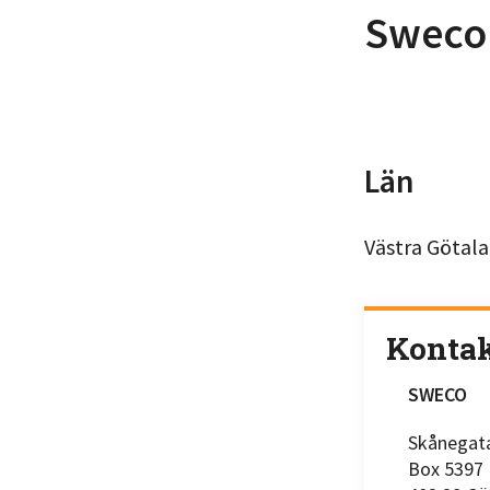
Sweco
Län
Västra Götala
Konta
SWECO
Skånegat
Box 5397