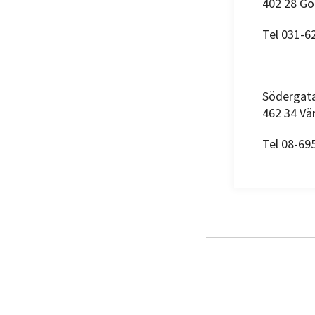
402 28 Gö
Tel 031-6
Södergat
462 34 Vä
Tel 08-69