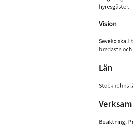
hyresgäster.
Vision
Seveko skall 
bredaste och 
Län
Stockholms l
Verksam
Besiktning, P