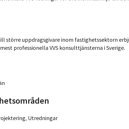
till större uppdragsgivare inom fastighetssektorn erb
mest professionella VVS konsulttjänsterna i Sverige.
än
hetsområden
rojektering, Utredningar