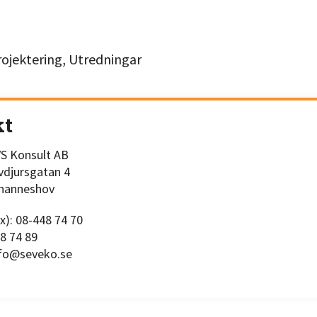
rojektering, Utredningar
kt
S Konsult AB
ivdjursgatan 4
ohanneshov
x): 08-448 74 70
48 74 89
nfo@seveko.se