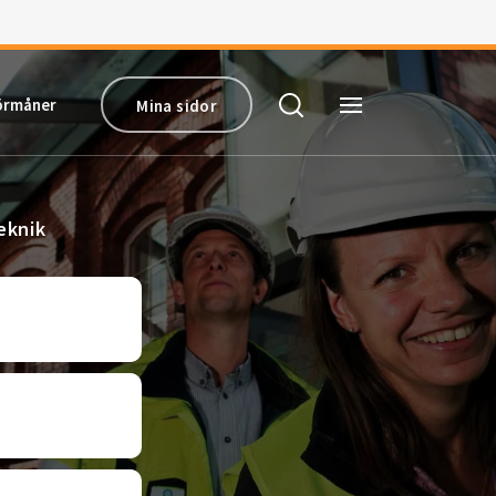
örmåner
Mina sidor
eknik