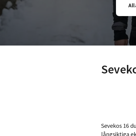
All
Seveko
Sevekos 16 du
långsiktiga e