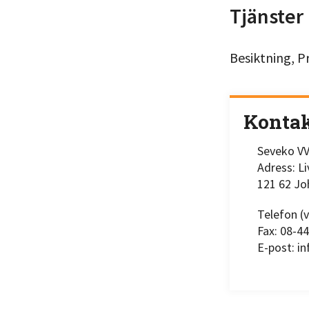
Tjänster
Besiktning, P
Konta
Seveko VV
Adress: L
121 62 J
Telefon (v
Fax: 08-4
E-post: i