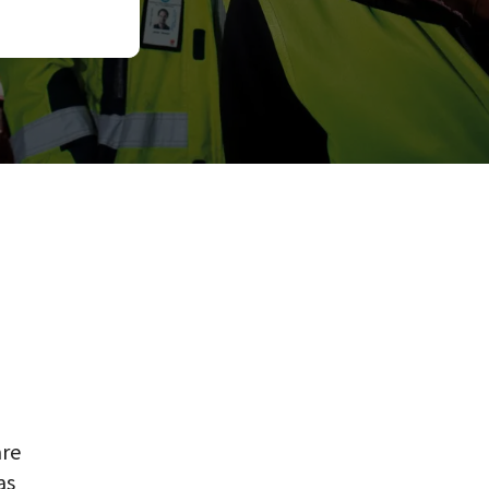
are
as