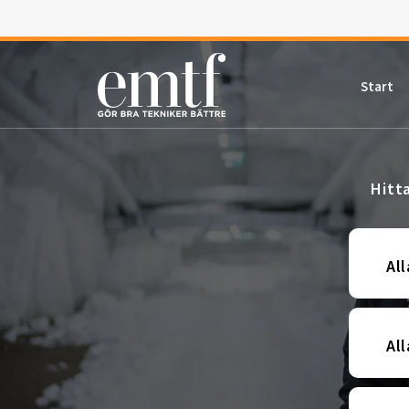
Start
Hitt
All
Al