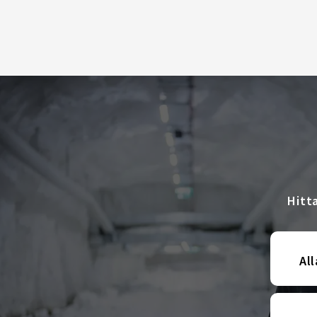
Hitt
All