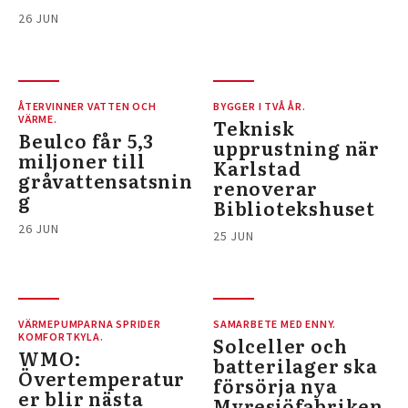
26 JUN
ÅTERVINNER VATTEN OCH
BYGGER I TVÅ ÅR.
VÄRME.
Teknisk
Beulco får 5,3
upprustning när
miljoner till
Karlstad
gråvattensatsnin
renoverar
g
Bibliotekshuset
26 JUN
25 JUN
VÄRMEPUMPARNA SPRIDER
SAMARBETE MED ENNY.
KOMFORTKYLA.
Solceller och
WMO:
batterilager ska
Övertemperatur
försörja nya
er blir nästa
Myresjöfabriken