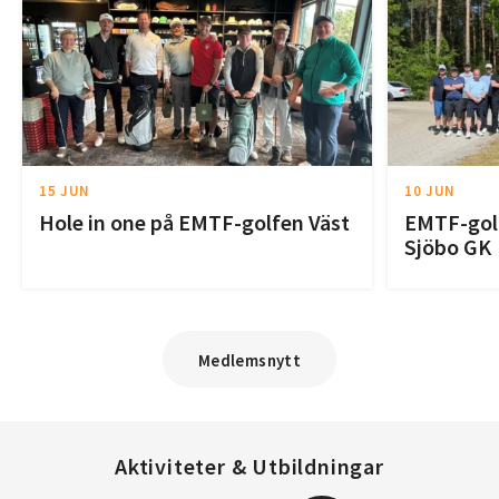
15 JUN
10 JUN
Hole in one på EMTF-golfen Väst
EMTF-golf
Sjöbo GK
Medlemsnytt
Aktiviteter & Utbildningar