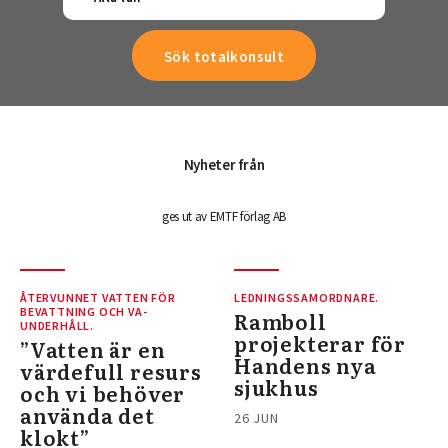
Nyheter från
ges ut av EMTF förlag AB
ÅTERVUNNET VATTEN FÖR
LEDNINGSSAMORDNARE.
BEVATTNING OCH VA-
Ramboll
UNDERHÅLL.
projekterar för
”Vatten är en
Handens nya
värdefull resurs
sjukhus
och vi behöver
använda det
26 JUN
klokt”