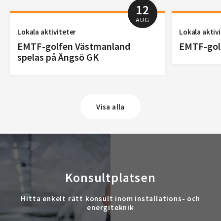
12
AUG
Lokala aktiviteter
Lokala aktiv
EMTF-golfen Västmanland
EMTF-golf
spelas på Ängsö GK
Visa alla
Konsultplatsen
Hitta enkelt rätt konsult inom installations- och
energiteknik