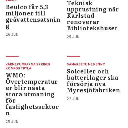
Teknisk
Beulco får 5,3
upprustning när
miljoner till
Karlstad
gråvattensatsnin
renoverar
g
Bibliotekshuset
26 JUN
25 JUN
VÄRMEPUMPARNA SPRIDER
SAMARBETE MED ENNY.
KOMFORTKYLA.
Solceller och
WMO:
batterilager ska
Övertemperatur
försörja nya
er blir nästa
Myresjöfabriken
stora utmaning
för
22 JUN
fastighetssektor
n
25 JUN