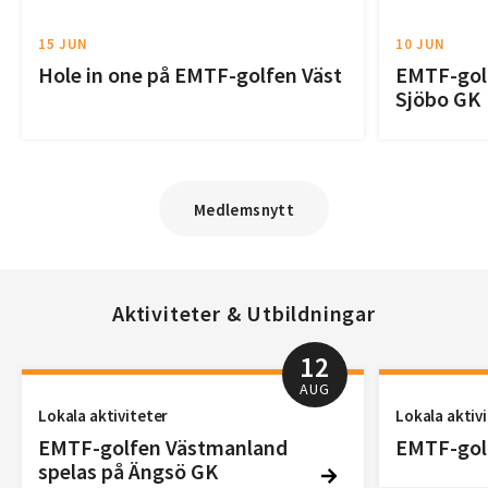
15 JUN
10 JUN
Hole in one på EMTF-golfen Väst
EMTF-golf
Sjöbo GK
Medlemsnytt
Aktiviteter & Utbildningar
12
AUG
Lokala aktiviteter
Lokala aktiv
EMTF-golfen Västmanland
EMTF-golf
spelas på Ängsö GK