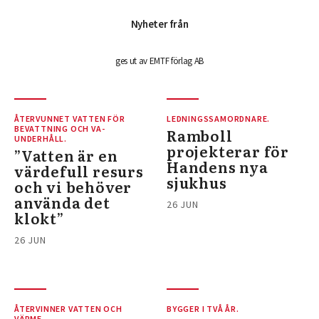
Nyheter från
ges ut av EMTF förlag AB
ÅTERVUNNET VATTEN FÖR
LEDNINGSSAMORDNARE.
BEVATTNING OCH VA-
Ramboll
UNDERHÅLL.
projekterar för
”Vatten är en
Handens nya
värdefull resurs
sjukhus
och vi behöver
använda det
26 JUN
klokt”
26 JUN
ÅTERVINNER VATTEN OCH
BYGGER I TVÅ ÅR.
VÄRME.