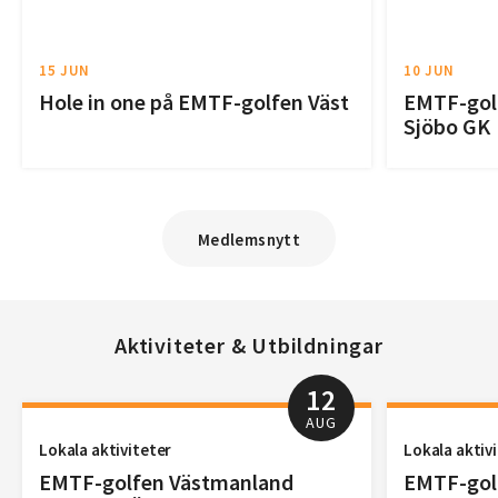
15 JUN
10 JUN
Hole in one på EMTF-golfen Väst
EMTF-golf
Sjöbo GK
Medlemsnytt
Aktiviteter & Utbildningar
12
AUG
Lokala aktiviteter
Lokala aktiv
EMTF-golfen Västmanland
EMTF-golf