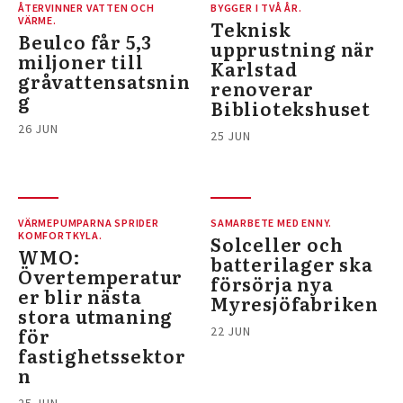
ÅTERVINNER VATTEN OCH
BYGGER I TVÅ ÅR.
VÄRME.
Teknisk
Beulco får 5,3
upprustning när
miljoner till
Karlstad
gråvattensatsnin
renoverar
g
Bibliotekshuset
26 JUN
25 JUN
VÄRMEPUMPARNA SPRIDER
SAMARBETE MED ENNY.
KOMFORTKYLA.
Solceller och
WMO:
batterilager ska
Övertemperatur
försörja nya
er blir nästa
Myresjöfabriken
stora utmaning
för
22 JUN
fastighetssektor
n