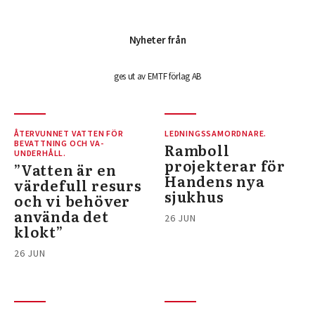
Nyheter från
ges ut av EMTF förlag AB
ÅTERVUNNET VATTEN FÖR
LEDNINGSSAMORDNARE.
BEVATTNING OCH VA-
Ramboll
UNDERHÅLL.
projekterar för
”Vatten är en
Handens nya
värdefull resurs
sjukhus
och vi behöver
använda det
26 JUN
klokt”
26 JUN