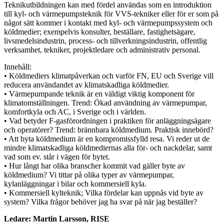
Teknikutbildningen kan med fördel användas som en introduktion
till kyl- och värmepumpsteknik för VVS-tekniker eller för er som på
något sätt kommer i kontakt med kyl- och värmepumpssystem och
köldmedier; exempelvis konsulter, beställare, fastighetsägare,
livsmedelsindustrin, process- och tillverkningsindustrin, offentlig
verksamhet, tekniker, projektledare och administrativ personal.
Innehåll:
• Köldmediers klimatpåverkan och varför FN, EU och Sverige vill
reducera användandet av klimatskadliga köldmedier.
• Värmepumpande teknik är en väldigt viktig komponent för
klimatomställningen. Trend: Ökad användning av värmepumpar,
komfortkyla och AC, i Sverige och i världen.
• Vad betyder F-gasförordningen i praktiken för anläggningsägare
och operatörer? Trend: brännbara köldmedium. Praktisk innebörd?
• Att byta köldmedium är en kompromissfylld resa. Vi reder ut de
mindre klimatskadliga köldmediernas alla för- och nackdelar, samt
vad som ev. står i vägen för bytet.
• Hur långt har olika branscher kommit vad gäller byte av
köldmedium? Vi tittar på olika typer av värmepumpar,
kylanläggningar i bilar och kommersiell kyla.
• Kommersiell kylteknik; Vilka fördelar kan uppnås vid byte av
system? Vilka frågor behöver jag ha svar på när jag beställer?
Ledare: Martin Larsson, RISE