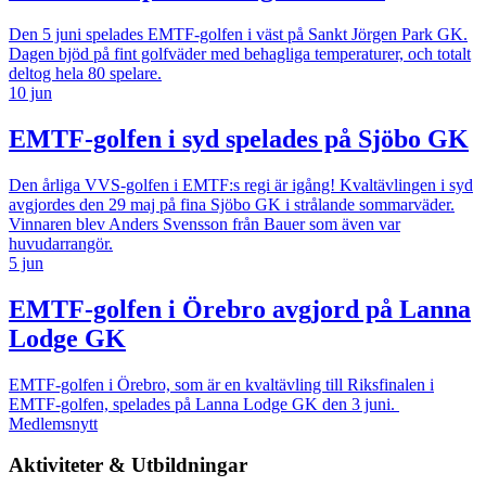
Den 5 juni spelades EMTF-golfen i väst på Sankt Jörgen Park GK.
Dagen bjöd på fint golfväder med behagliga temperaturer, och totalt
deltog hela 80 spelare.
10 jun
EMTF-golfen i syd spelades på Sjöbo GK
Den årliga VVS-golfen i EMTF:s regi är igång! Kvaltävlingen i syd
avgjordes den 29 maj på fina Sjöbo GK i strålande sommarväder.
Vinnaren blev Anders Svensson från Bauer som även var
huvudarrangör.
5 jun
EMTF-golfen i Örebro avgjord på Lanna
Lodge GK
EMTF-golfen i Örebro, som är en kvaltävling till Riksfinalen i
EMTF-golfen, spelades på Lanna Lodge GK den 3 juni.
Medlemsnytt
Aktiviteter & Utbildningar