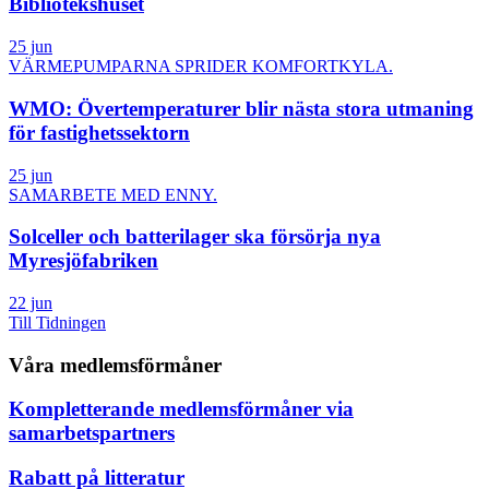
Bibliotekshuset
25 jun
VÄRMEPUMPARNA SPRIDER KOMFORTKYLA.
WMO: Övertemperaturer blir nästa stora utmaning
för fastighetssektorn
25 jun
SAMARBETE MED ENNY.
Solceller och batterilager ska försörja nya
Myresjöfabriken
22 jun
Till Tidningen
Våra medlemsförmåner
Kompletterande medlemsförmåner via
samarbetspartners
Rabatt på litteratur