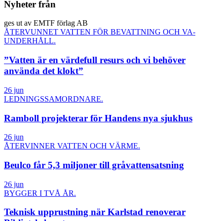
Nyheter från
ges ut av EMTF förlag AB
ÅTERVUNNET VATTEN FÖR BEVATTNING OCH VA-
UNDERHÅLL.
”Vatten är en värdefull resurs och vi behöver
använda det klokt”
26 jun
LEDNINGSSAMORDNARE.
Ramboll projekterar för Handens nya sjukhus
26 jun
ÅTERVINNER VATTEN OCH VÄRME.
Beulco får 5,3 miljoner till gråvattensatsning
26 jun
BYGGER I TVÅ ÅR.
Teknisk upprustning när Karlstad renoverar