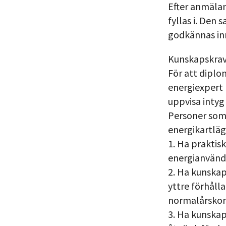
Efter anmälan
fyllas i. Den
godkännas in
Kunskapskrav 
För att diplo
energiexpert 
uppvisa inty
Personer som i
energikartläg
1. Ha praktis
energianvänd
2. Ha kunskap
yttre förhåll
normalårskorr
3. Ha kunskap