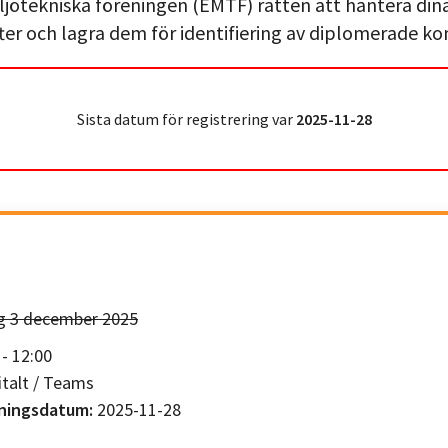
ljötekniska föreningen (EMTF) rätten att hantera din
er och lagra dem för identifiering av diplomerade kon
Sista datum för registrering var
2025-11-28
g 3 december 2025
- 12:00
italt / Teams
kningsdatum:
2025-11-28