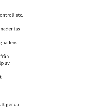
ontroll etc.
gnader tas
ggnadens
 från
lp av
t
lt ger du