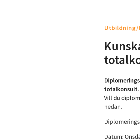
Utbildning
Kunska
totalk
Diplomeringst
totalkonsult.
Vill du dipl
nedan.
Diplomeringsa
Datum: Onsd