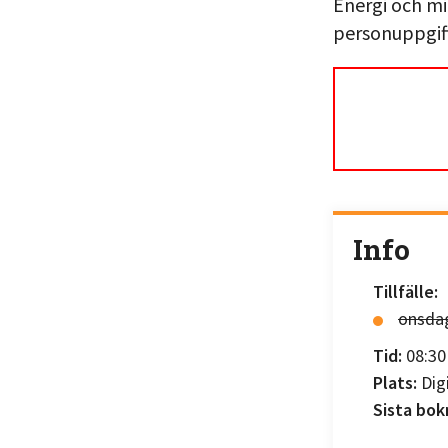
Energi och mi
personuppgift
Info
Tillfälle:
onsda
Tid:
08:30 
Plats:
Dig
Sista bo