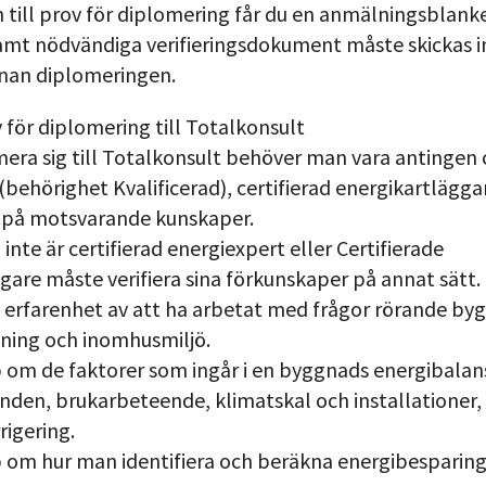
 till prov för diplomering får du en anmälningsblank
 samt nödvändiga verifieringsdokument måste skickas i
nan diplomeringen.
för diplomering till Totalkonsult
mera sig till Totalkonsult behöver man vara antingen c
(behörighet Kvalificerad), certifierad energikartlägga
g på motsvarande kunskaper.
nte är certifierad energiexpert eller Certifierade
gare måste verifiera sina förkunskaper på annat sätt.
k erfarenhet av att ha arbetat med frågor rörande by
ning och inomhusmiljö.
 om de faktorer som ingår i en byggnads energibalans
anden, brukarbeteende, klimatskal och installationer, 
igering.
 om hur man identifiera och beräkna energibesparing