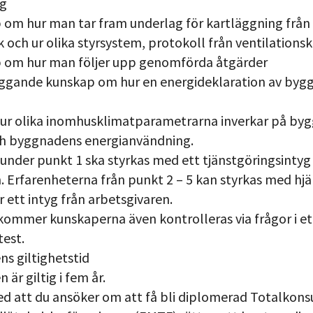
ag
 om hur man tar fram underlag för kartläggning från
k och ur olika styrsystem, protokoll från ventilationsk
p om hur man följer upp genomförda åtgärder
äggande kunskap om hur en energideklaration av byg
 hur olika inomhusklimatparametrarna inverkar på by
h byggnadens energianvändning.
nder punkt 1 ska styrkas med ett tjänstgöringsintyg
. Erfarenheterna från punkt 2 – 5 kan styrkas med hjä
r ett intyg från arbetsgivaren.
kommer kunskaperna även kontrolleras via frågor i et
est.
s giltighetstid
är giltig i fem år.
 att du ansöker om att få bli diplomerad Totalkonsu