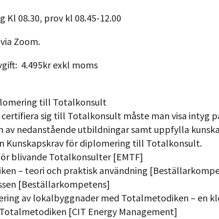
g Kl 08.30, prov kl 08.45-12.00
 via Zoom.
gift: 4.495kr exkl moms
plomering till Totalkonsult
certifiera sig till Totalkonsult måste man visa intyg p
 av nedanstående utbildningar samt uppfylla kunsk
n Kunskapskrav för diplomering till Totalkonsult.
s för blivande Totalkonsulter [EMTF]
ken – teori och praktisk användning [Beställarkomp
ssen [Beställarkompetens]
ering av lokalbyggnader med Totalmetodiken – en kl
 i Totalmetodiken [CIT Energy Management]