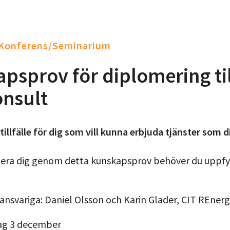
/Konferens/Seminarium
psprov för diplomering til
onsult
illfälle för dig som vill kunna erbjuda tjänster som 
omera dig genom detta kunskapsprov behöver du uppfy
nsvariga: Daniel Olsson och Karin Glader, CIT REner
ag 3 december