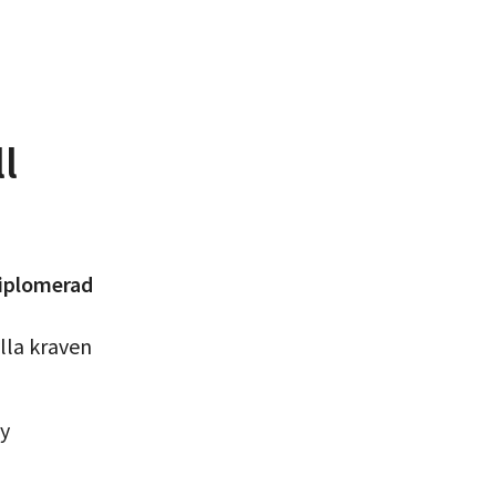
l
diplomerad
lla kraven
gy