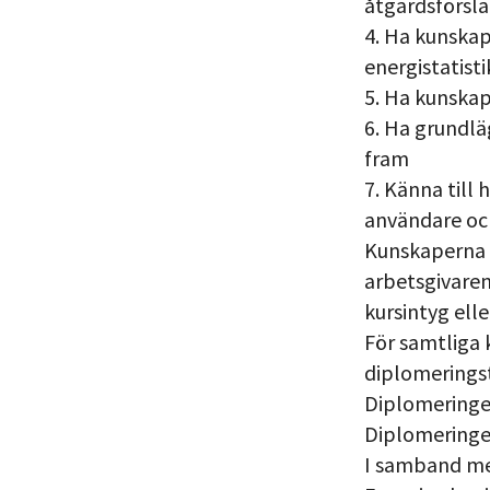
åtgärdsförsl
4. Ha kunskap
energistatisti
5. Ha kunska
6. Ha grundl
fram
7. Känna till
användare oc
Kunskaperna u
arbetsgivaren
kursintyg elle
För samtliga 
diplomeringst
Diplomeringen
Diplomeringen 
I samband med