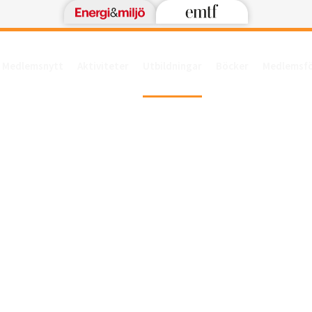
Medlemsnytt
Aktiviteter
Utbildningar
Böcker
Medlemsf