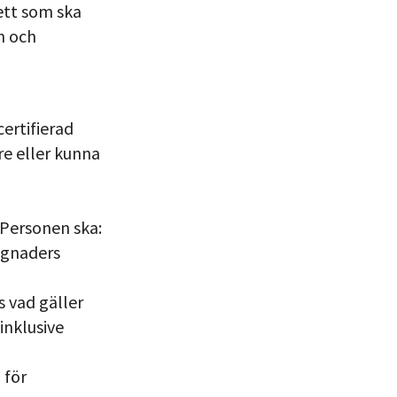
ett som ska
n och
ertifierad
re eller kunna
 Personen ska:
ggnaders
 vad gäller
inklusive
 för