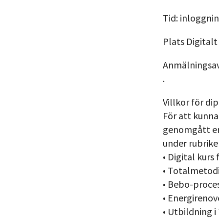
Tid: inloggnin
Plats Digitalt
Anmälningsav
.
Villkor för di
För att kunna 
genomgått en
under rubrike
• Digital kur
• Totalmetodi
• Bebo-proce
• Energirenov
• Utbildning