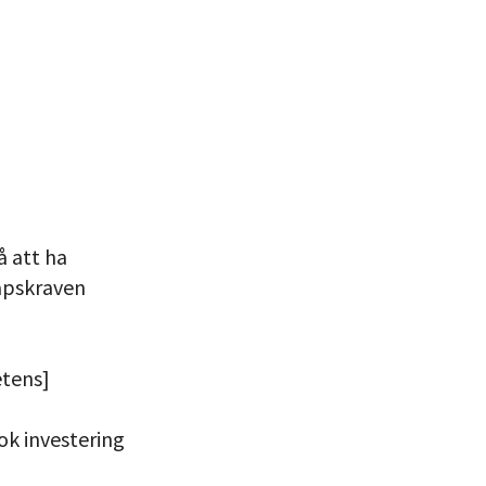
å att ha
apskraven
etens]
ok investering