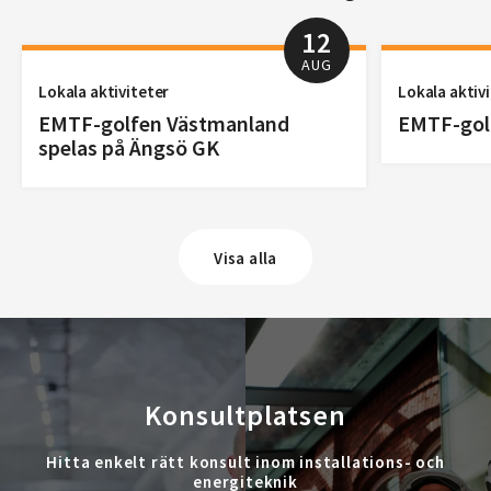
12
AUG
Lokala aktiviteter
Lokala aktiv
EMTF-golfen Västmanland
EMTF-golf
spelas på Ängsö GK
Visa alla
Konsultplatsen
Hitta enkelt rätt konsult inom installations- och
energiteknik