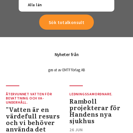
Alla län
Nyheter från
ges ut av EMTF förlag AB
ÅTERVUNNET VATTEN FÖR
LEDNINGSSAMORDNARE.
BEVATTNING OCH VA-
Ramboll
UNDERHÅLL.
projekterar för
”Vatten är en
Handens nya
värdefull resurs
sjukhus
och vi behöver
använda det
26 JUN