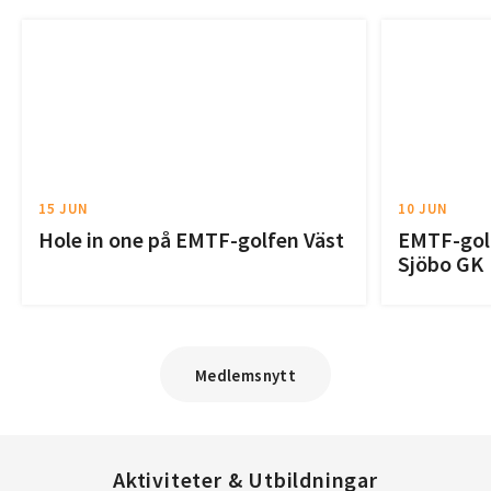
15 JUN
10 JUN
Hole in one på EMTF-golfen Väst
EMTF-golf
Sjöbo GK
Medlemsnytt
Aktiviteter & Utbildningar