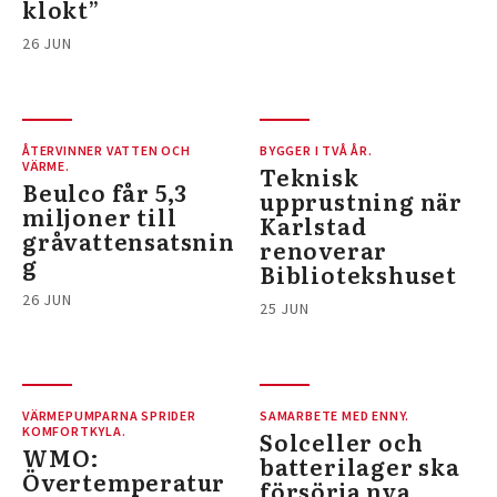
klokt”
26 JUN
ÅTERVINNER VATTEN OCH
BYGGER I TVÅ ÅR.
VÄRME.
Teknisk
Beulco får 5,3
upprustning när
miljoner till
Karlstad
gråvattensatsnin
renoverar
g
Bibliotekshuset
26 JUN
25 JUN
VÄRMEPUMPARNA SPRIDER
SAMARBETE MED ENNY.
KOMFORTKYLA.
Solceller och
WMO:
batterilager ska
Övertemperatur
försörja nya