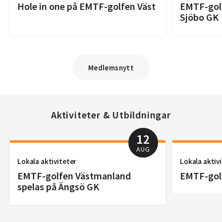
Hole in one på EMTF-golfen Väst
EMTF-golf
Sjöbo GK
Medlemsnytt
Aktiviteter & Utbildningar
12
AUG
Lokala aktiviteter
Lokala aktiv
EMTF-golfen Västmanland
EMTF-golf
spelas på Ängsö GK