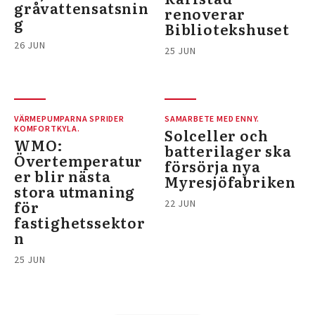
gråvattensatsnin
renoverar
g
Bibliotekshuset
26 JUN
25 JUN
VÄRMEPUMPARNA SPRIDER
SAMARBETE MED ENNY.
KOMFORTKYLA.
Solceller och
WMO:
batterilager ska
Övertemperatur
försörja nya
er blir nästa
Myresjöfabriken
stora utmaning
för
22 JUN
fastighetssektor
n
25 JUN