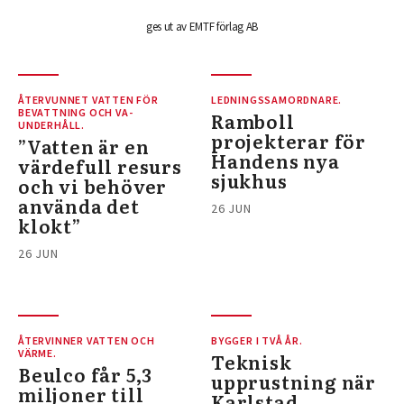
ges ut av EMTF förlag AB
ÅTERVUNNET VATTEN FÖR
LEDNINGSSAMORDNARE.
BEVATTNING OCH VA-
Ramboll
UNDERHÅLL.
projekterar för
”Vatten är en
Handens nya
värdefull resurs
sjukhus
och vi behöver
använda det
26 JUN
klokt”
26 JUN
ÅTERVINNER VATTEN OCH
BYGGER I TVÅ ÅR.
VÄRME.
Teknisk
Beulco får 5,3
upprustning när
miljoner till
Karlstad