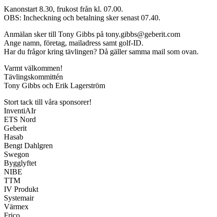
Kanonstart 8.30, frukost från kl. 07.00.
OBS: Incheckning och betalning sker senast 07.40.
Anmälan sker till Tony Gibbs på tony.gibbs@geberit.com
Ange namn, företag, mailadress samt golf-ID.
Har du frågor kring tävlingen? Då gäller samma mail som ovan.
Varmt välkommen!
Tävlingskommittén
Tony Gibbs och Erik Lagerström
Stort tack till våra sponsorer!
InventiAIr
ETS Nord
Geberit
Hasab
Bengt Dahlgren
Swegon
Bygglyftet
NIBE
TTM
IV Produkt
Systemair
Värmex
Frico