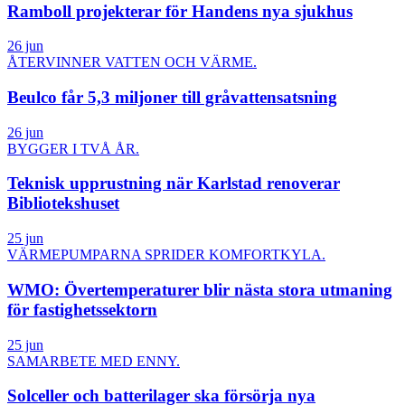
Ramboll projekterar för Handens nya sjukhus
26 jun
ÅTERVINNER VATTEN OCH VÄRME.
Beulco får 5,3 miljoner till gråvattensatsning
26 jun
BYGGER I TVÅ ÅR.
Teknisk upprustning när Karlstad renoverar
Bibliotekshuset
25 jun
VÄRMEPUMPARNA SPRIDER KOMFORTKYLA.
WMO: Övertemperaturer blir nästa stora utmaning
för fastighetssektorn
25 jun
SAMARBETE MED ENNY.
Solceller och batterilager ska försörja nya