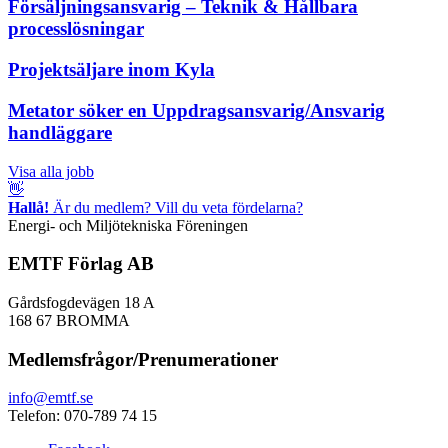
Försäljningsansvarig – Teknik & Hållbara
processlösningar
Projektsäljare inom Kyla
Metator söker en Uppdragsansvarig/Ansvarig
handläggare
Visa alla jobb
👋
Hallå!
Är du medlem? Vill du veta fördelarna?
Energi- och Miljötekniska Föreningen
EMTF Förlag AB
Gårdsfogdevägen 18 A
168 67 BROMMA
Medlemsfrågor/Prenumerationer
info@emtf.se
Telefon: 070-789 74 15