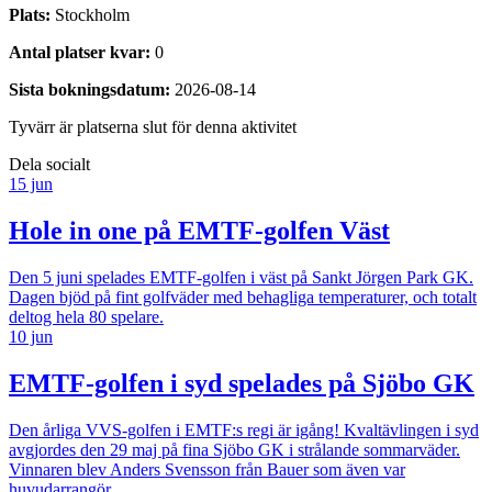
Plats:
Stockholm
Antal platser kvar:
0
Sista bokningsdatum:
2026-08-14
Tyvärr är platserna slut för denna aktivitet
Dela socialt
15 jun
Hole in one på EMTF-golfen Väst
Den 5 juni spelades EMTF-golfen i väst på Sankt Jörgen Park GK.
Dagen bjöd på fint golfväder med behagliga temperaturer, och totalt
deltog hela 80 spelare.
10 jun
EMTF-golfen i syd spelades på Sjöbo GK
Den årliga VVS-golfen i EMTF:s regi är igång! Kvaltävlingen i syd
avgjordes den 29 maj på fina Sjöbo GK i strålande sommarväder.
Vinnaren blev Anders Svensson från Bauer som även var
huvudarrangör.