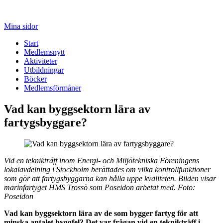
Mina sidor
Start
Medlemsnytt
Aktiviteter
Utbildningar
Böcker
Medlemsförmåner
Vad kan byggsektorn lära av
fartygsbyggare?
Vid en teknikträff inom Energi- och Miljötekniska Föreningens
lokalavdelning i Stockholm berättades om vilka kontrollfunktioner
som gör att fartygsbyggarna kan hålla uppe kvaliteten. Bilden visar
marinfartyget HMS Trossö som Poseidon arbetat med. Foto:
Poseidon
Vad kan byggsektorn lära av de som bygger fartyg för att
minska antalet byggfel? Det var frågan vid en teknikträff i