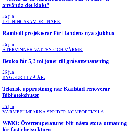
använda det klokt”
26 jun
LEDNINGSSAMORDNARE.
Ramboll projekterar för Handens nya sjukhus
26 jun
ÅTERVINNER VATTEN OCH VÄRME.
Beulco får 5,3 miljoner till gråvattensatsning
26 jun
BYGGER I TVÅ ÅR.
Teknisk upprustning när Karlstad renoverar
Bibliotekshuset
25 jun
VÄRMEPUMPARNA SPRIDER KOMFORTKYLA.
WMO: Övertemperaturer blir nästa stora utmaning
för fastighetssektorn