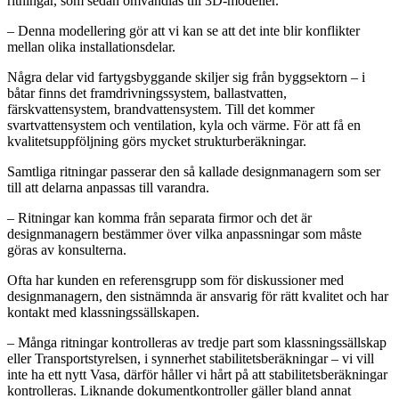
ritningar, som sedan omvandlas till 3D-modeller.
– Denna modellering gör att vi kan se att det inte blir konflikter
mellan olika installationsdelar.
Några delar vid fartygsbyggande skiljer sig från byggsektorn – i
båtar finns det framdrivningssystem, ballastvatten,
färskvattensystem, brandvattensystem. Till det kommer
svartvattensystem och ventilation, kyla och värme. För att få en
kvalitetsuppföljning görs mycket strukturberäkningar.
Samtliga ritningar passerar den så kallade designmanagern som ser
till att delarna anpassas till varandra.
– Ritningar kan komma från separata firmor och det är
designmanagern bestämmer över vilka anpassningar som måste
göras av konsulterna.
Ofta har kunden en referensgrupp som för diskussioner med
designmanagern, den sistnämnda är ansvarig för rätt kvalitet och har
kontakt med klassningssällskapen.
– Många ritningar kontrolleras av tredje part som klassningssällskap
eller Transportstyrelsen, i synnerhet stabilitetsberäkningar – vi vill
inte ha ett nytt Vasa, därför håller vi hårt på att stabilitetsberäkningar
kontrolleras. Liknande dokumentkontroller gäller bland annat