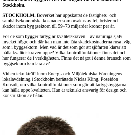
Stockholm.
STOCKHOLM.
Boverket har uppskattat de fastighets- och
samhällsekonomiska kostnader som orsakas av fel, brister och
skador inom byggsektorn till 59–73 miljarder kronor per år.
För de som bygger fartyg är kvalitetskraven – av naturliga själv –
mycket högre och där kan man inte låta skadekostnaderna rusa iväg
som i byggsektorn. Men vad är det som gör att sjöfarten klarar att
hålla kvalitetskraven uppe? Vilka kontrollfunktioner finns det och
hur fungerar de i verkligheten. Finns det något i denna bransch som
byggsektorn kan lära av?
Vid en teknikträff inom Energi- och Miljötekniska Föreningens
lokalavdelning i Stockholm berättade Niclas Kling, Poseidon
Konsult, om vilka kontrollfunktioner som gör att fartygsbyggarna
kan hålla uppe kvaliteten. Han är tekniskt ansvarig för design och
konstruktion av båtar.