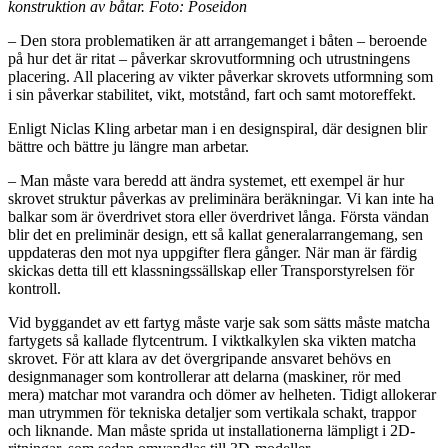
konstruktion av båtar. Foto: Poseidon
– Den stora problematiken är att arrangemanget i båten – beroende
på hur det är ritat – påverkar skrovutformning och utrustningens
placering. All placering av vikter påverkar skrovets utformning som
i sin påverkar stabilitet, vikt, motstånd, fart och samt motoreffekt.
Enligt Niclas Kling arbetar man i en designspiral, där designen blir
bättre och bättre ju längre man arbetar.
– Man måste vara beredd att ändra systemet, ett exempel är hur
skrovet struktur påverkas av preliminära beräkningar. Vi kan inte ha
balkar som är överdrivet stora eller överdrivet långa. Första vändan
blir det en preliminär design, ett så kallat generalarrangemang, sen
uppdateras den mot nya uppgifter flera gånger. När man är färdig
skickas detta till ett klassningssällskap eller Transporstyrelsen för
kontroll.
Vid byggandet av ett fartyg måste varje sak som sätts måste matcha
fartygets så kallade flytcentrum. I viktkalkylen ska vikten matcha
skrovet. För att klara av det övergripande ansvaret behövs en
designmanager som kontrollerar att delarna (maskiner, rör med
mera) matchar mot varandra och dömer av helheten. Tidigt allokerar
man utrymmen för tekniska detaljer som vertikala schakt, trappor
och liknande. Man måste sprida ut installationerna lämpligt i 2D-