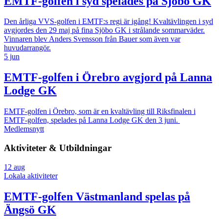
EMTF-golfen i syd spelades på Sjöbo GK
Den årliga VVS-golfen i EMTF:s regi är igång! Kvaltävlingen i syd
avgjordes den 29 maj på fina Sjöbo GK i strålande sommarväder.
Vinnaren blev Anders Svensson från Bauer som även var
huvudarrangör.
5 jun
EMTF-golfen i Örebro avgjord på Lanna
Lodge GK
EMTF-golfen i Örebro, som är en kvaltävling till Riksfinalen i
EMTF-golfen, spelades på Lanna Lodge GK den 3 juni.
Medlemsnytt
Aktiviteter & Utbildningar
12
aug
Lokala aktiviteter
EMTF-golfen Västmanland spelas på
Ängsö GK