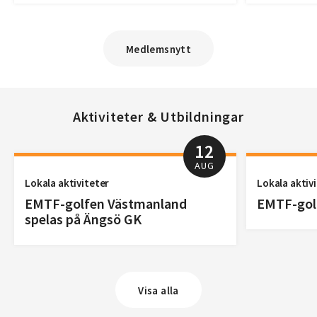
Medlemsnytt
Aktiviteter & Utbildningar
12
AUG
Lokala aktiviteter
Lokala aktiv
EMTF-golfen Västmanland
EMTF-golf
spelas på Ängsö GK
Visa alla