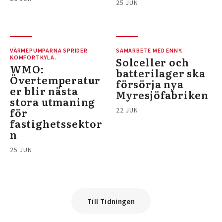
25 JUN
VÄRMEPUMPARNA SPRIDER
SAMARBETE MED ENNY.
KOMFORTKYLA.
Solceller och
WMO:
batterilager ska
Övertemperatur
försörja nya
er blir nästa
Myresjöfabriken
stora utmaning
för
22 JUN
fastighetssektor
n
25 JUN
Till Tidningen