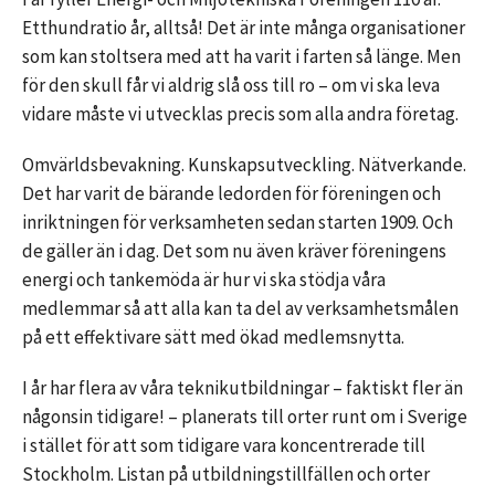
Etthundratio år, alltså! Det är inte många organisationer
som kan stoltsera med att ha varit i farten så länge. Men
för den skull får vi aldrig slå oss till ro – om vi ska leva
vidare måste vi utvecklas precis som alla andra företag.
Omvärldsbevakning. Kunskapsutveckling. Nätverkande.
Det har varit de bärande ledorden för föreningen och
inriktningen för verksamheten sedan starten 1909. Och
de gäller än i dag. Det som nu även kräver föreningens
energi och tankemöda är hur vi ska stödja våra
medlemmar så att alla kan ta del av verksamhetsmålen
på ett effektivare sätt med ökad medlemsnytta.
I år har flera av våra teknikutbildningar – faktiskt fler än
någonsin tidigare! – planerats till orter runt om i Sverige
i stället för att som tidigare vara koncentrerade till
Stockholm. Listan på utbildningstillfällen och orter