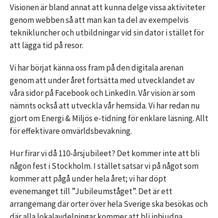
Visionen är bland annat att kunna delge vissa aktiviteter
genom webben så att man kan ta del av exempelvis
teknikluncher och utbildningar vid sin dator i stället för
att lägga tid på resor.
Vi har börjat känna oss fram på den digitala arenan
genom att under året fortsätta med utvecklandet av
våra sidor på Facebook och LinkedIn. Vår vision är som
nämnts också att utveckla vår hemsida. Vi har redan nu
gjort om Energi & Miljös e-tidning för enklare läsning. Allt
för effektivare omvärldsbevakning.
Hur firar vi då 110-årsjubileet? Det kommer inte att bli
någon fest i Stockholm. I stället satsar vi på något som
kommer att pågå under hela året; vi har döpt
evenemanget till ”Jubileumståget”. Det är ett
arrangemang där orter över hela Sverige ska besökas och
där alla lokalavdelningar kommer att bli inbjudna.