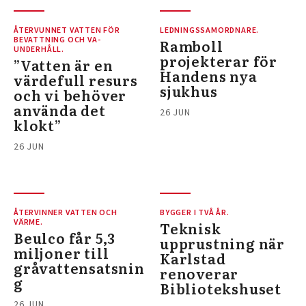
ÅTERVUNNET VATTEN FÖR
LEDNINGSSAMORDNARE.
BEVATTNING OCH VA-
Ramboll
UNDERHÅLL.
projekterar för
”Vatten är en
Handens nya
värdefull resurs
sjukhus
och vi behöver
använda det
26 JUN
klokt”
26 JUN
ÅTERVINNER VATTEN OCH
BYGGER I TVÅ ÅR.
VÄRME.
Teknisk
Beulco får 5,3
upprustning när
miljoner till
Karlstad
gråvattensatsnin
renoverar
g
Bibliotekshuset
26 JUN