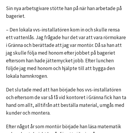
Sin nya arbetsgivare stötte han på när han arbetade på
bageriet.
– Den lokala vvs-installatören kom in och skulle rensa
ett vattenlås. Jag frågade hur det var att vara rörmokare
i Gränna och berättade att jag var montör. Då sa han att
jag skulle följa med honom efter jobbet på bageriet
eftersom han hade jättemycket jobb. Efter lunchen
följde jag med honom och hjälpte till att bygga den
lokala hamnkrogen.
Det slutade med att han började hos vvs-installatören
och eftersom de var så få vid kontoret i Gränna fick han ta
hand om allt, alltifrån att beställa material, umgås med
kunder och montera.
Efter något år som montör började han läsa matematik