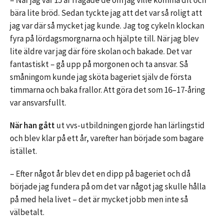
– När jag var 15 år frågade de om jag ville komma dit och
bära lite bröd. Sedan tyckte jag att det var så roligt att
jag var där så mycket jag kunde. Jag tog cykeln klockan
fyra på lördagsmorgnarna och hjälpte till. När jag blev
lite äldre var jag där före skolan och bakade. Det var
fantastiskt – gå upp på morgonen och ta ansvar. Så
småningom kunde jag sköta bageriet själv de första
timmarna och baka frallor. Att göra det som 16–17-åring
var ansvarsfullt.
När han gått
ut vvs-utbildningen gjorde han lärlingstid
och blev klar på ett år, varefter han började som bagare
istället.
– Efter något år blev det en dipp på bageriet och då
började jag fundera på om det var något jag skulle hålla
på med hela livet – det är mycket jobb men inte så
välbetalt.