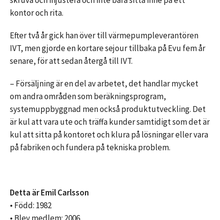
skruva och injustera och inte bara sitta inne på ett
kontor och rita.
Efter två år gick han över till värmepumpleverantören
IVT, men gjorde en kortare sejour tillbaka på Evu fem år
senare, för att sedan återgå till IVT.
– Försäljning är en del av arbetet, det handlar mycket
om andra områden som beräkningsprogram,
systemuppbyggnad men också produktutveckling. Det
är kul att vara ute och träffa kunder samtidigt som det är
kul att sitta på kontoret och klura på lösningar eller vara
på fabriken och fundera på tekniska problem.
Detta är Emil Carlsson
• Född: 1982
• Blev medlem: 2006