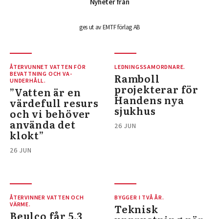
Nyheter från
ges ut av EMTF förlag AB
ÅTERVUNNET VATTEN FÖR
LEDNINGSSAMORDNARE.
BEVATTNING OCH VA-
Ramboll
UNDERHÅLL.
projekterar för
”Vatten är en
Handens nya
värdefull resurs
sjukhus
och vi behöver
använda det
26 JUN
klokt”
26 JUN
ÅTERVINNER VATTEN OCH
BYGGER I TVÅ ÅR.
VÄRME.
Teknisk
Beulco får 5,3