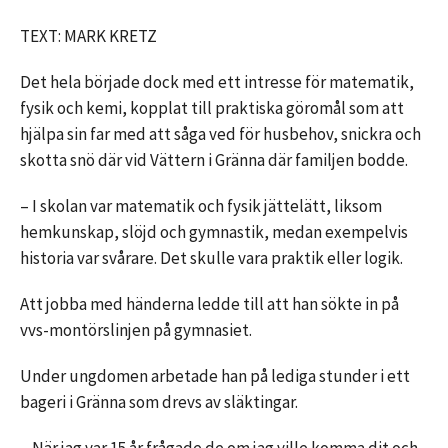
TEXT: MARK KRETZ
Det hela började dock med ett intresse för matematik,
fysik och kemi, kopplat till praktiska göromål som att
hjälpa sin far med att såga ved för husbehov, snickra och
skotta snö där vid Vättern i Gränna där familjen bodde.
– I skolan var matematik och fysik jättelätt, liksom
hemkunskap, slöjd och gymnastik, medan exempelvis
historia var svårare. Det skulle vara praktik eller logik.
Att jobba med händerna ledde till att han sökte in på
vvs-montörslinjen på gymnasiet.
Under ungdomen arbetade han på lediga stunder i ett
bageri i Gränna som drevs av släktingar.