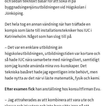
och sedan tekniskt basår för att söka in på
byggnadsingenjörsutbildningen vid Högskolan i
Jönköping.
Det hela tog en annan vändning när han träffade en
kompis som läste till installationstekniker hos IUC i
Katrineholm. Något som han slog till på.
– Det var en enklare utbildning än
högskoleutbildningen, utbildningstiden var kortare och
så hade IUC nära samarbete med näringslivet, samtidigt
som jag kunde använda mina vvs-kunskaper. Det
tekniska basåret hade jag egentligen inte behövt, men
hade nytta av det när vi läste matematik, fysik och kemi.
Efter examen fick
han anställning hos konsultfirman Evu.
– Jag attraherades av att kombinera att vara ute och