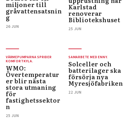
upprustning när
miljoner till
Karlstad
gråvattensatsnin
renoverar
g
Bibliotekshuset
26 JUN
25 JUN
VÄRMEPUMPARNA SPRIDER
SAMARBETE MED ENNY.
KOMFORTKYLA.
Solceller och
WMO:
batterilager ska
Övertemperatur
försörja nya
er blir nästa
Myresjöfabriken
stora utmaning
för
22 JUN
fastighetssektor
n
25 JUN