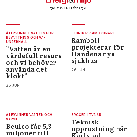
ges ut av EMTF förlag AB
ÅTERVUNNET VATTEN FÖR
LEDNINGSSAMORDNARE.
BEVATTNING OCH VA-
Ramboll
UNDERHÅLL.
projekterar för
”Vatten är en
Handens nya
värdefull resurs
sjukhus
och vi behöver
använda det
26 JUN
klokt”
26 JUN
ÅTERVINNER VATTEN OCH
BYGGER I TVÅ ÅR.
VÄRME.
Teknisk
Beulco får 5,3
upprustning när
miljoner till
Karlstad