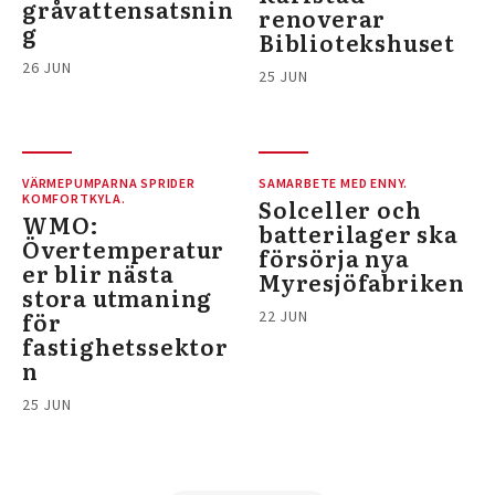
gråvattensatsnin
renoverar
g
Bibliotekshuset
26 JUN
25 JUN
VÄRMEPUMPARNA SPRIDER
SAMARBETE MED ENNY.
KOMFORTKYLA.
Solceller och
WMO:
batterilager ska
Övertemperatur
försörja nya
er blir nästa
Myresjöfabriken
stora utmaning
för
22 JUN
fastighetssektor
n
25 JUN