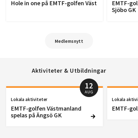
Hole in one på EMTF-golfen Väst
EMTF-golf
Sjöbo GK
Medlemsnytt
Aktiviteter & Utbildningar
12
AUG
Lokala aktiviteter
Lokala aktiv
EMTF-golfen Västmanland
EMTF-golf
spelas på Ängsö GK