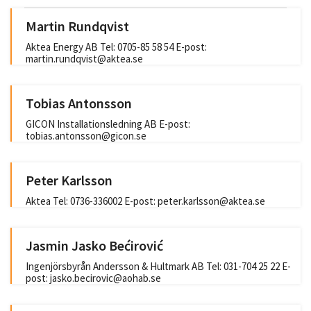
Martin Rundqvist
Aktea Energy AB Tel: 0705-85 58 54 E-post:
martin.rundqvist@aktea.se
Tobias Antonsson
GICON Installationsledning AB E-post:
tobias.antonsson@gicon.se
Peter Karlsson
Aktea Tel: 0736-336002 E-post: peter.karlsson@aktea.se
Jasmin Jasko Bećirović
Ingenjörsbyrån Andersson & Hultmark AB Tel: 031-704 25 22 E-
post: jasko.becirovic@aohab.se